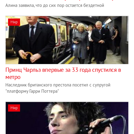
Алина заявила, что до сих пор остается бездетной
Мир
Принц Чарльз впервые за 33 года спустился в
метро
Наследник британского престола посетил c супругой
"платформу Гарри Поттера"
Мир