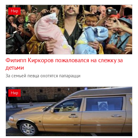
Мир
Филипп Киркоров пожаловался на слежку за
детьми
За семьей певца охотятся папарацци
Мир