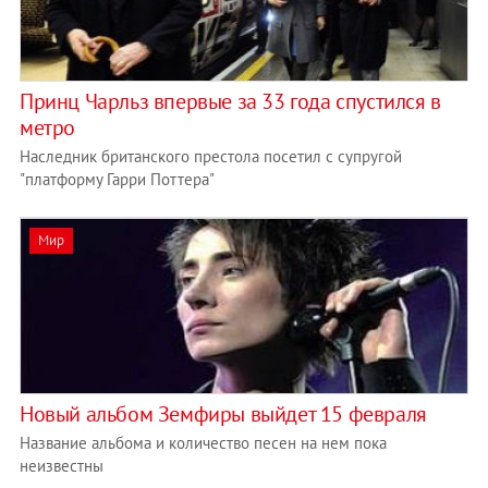
Принц Чарльз впервые за 33 года спустился в
метро
Наследник британского престола посетил c супругой
"платформу Гарри Поттера"
Мир
Новый альбом Земфиры выйдет 15 февраля
Название альбома и количество песен на нем пока
неизвестны