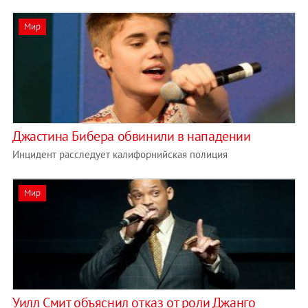
Мир
Джастина Бибера обвинили в нападении
Инцидент расследует калифорнийская полиция
Мир
Уилл Смит объяснил отказ от роли Джанго