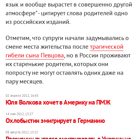
язык и вообще вырастет в совершенно другой
атмосфере" - цитирует слова родителей одно
из российских изданий.
Отметим, что супруги начали задумывались о
смене места жительства после
трагической
гибели сына Певцова
, но в России проживают
их старенькие родители, которых они
попросту не могут оставлять одних даже на
пару месяцев.
02 апреля 2012, 16:43
Юля Волкова хочет в Америку на ПМЖ
14 мая 2012, 13:27
Охлобыстин эмигрирует в Германию
08 августа 2012, 15:15
Россиянин пытался эмигрировать в Украину на