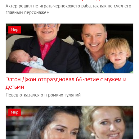
Актер решил не играть чернокожего раба, так как не счел его
главным персонажем
Мир
Элтон Джон отпраздновал 66-летие с мужем и
детьми
Певец отказался от громких гуляний
Мир