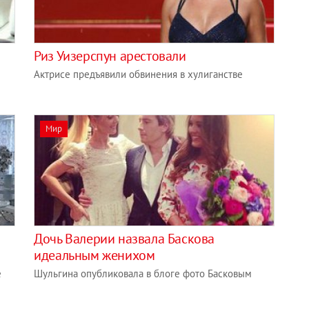
Риз Уизерспун арестовали
Актрисе предъявили обвинения в хулиганстве
Мир
Дочь Валерии назвала Баскова
идеальным женихом
е
Шульгина опубликовала в блоге фото Басковым