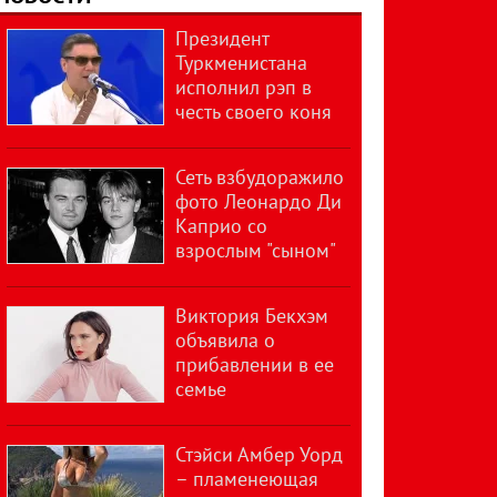
Президент
Туркменистана
исполнил рэп в
честь своего коня
Сеть взбудоражило
фото Леонардо Ди
Каприо со
взрослым "сыном"
Виктория Бекхэм
объявила о
прибавлении в ее
семье
Стэйси Амбер Уорд
– пламенеющая