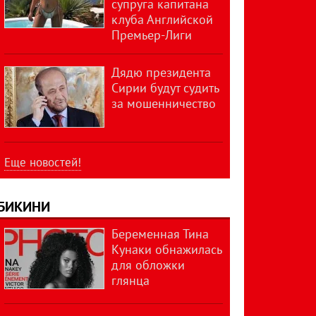
супруга капитана
клуба Английской
Премьер-Лиги
Дядю президента
Сирии будут судить
за мошенничество
Еще новостей!
БИКИНИ
Беременная Тина
Кунаки обнажилась
для обложки
глянца