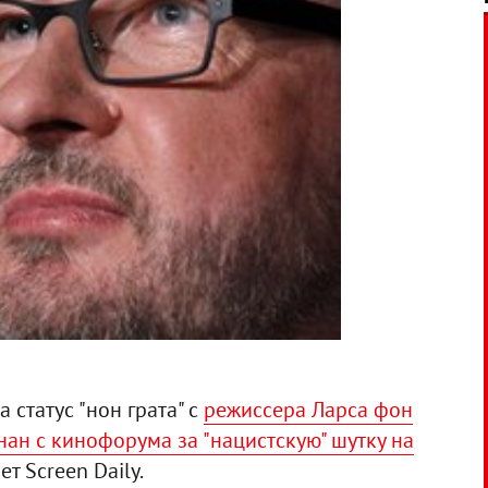
 статус "нон грата" с
режиссера Ларса фон
нан с кинофорума за "нацистскую" шутку на
ет Screen Daily.