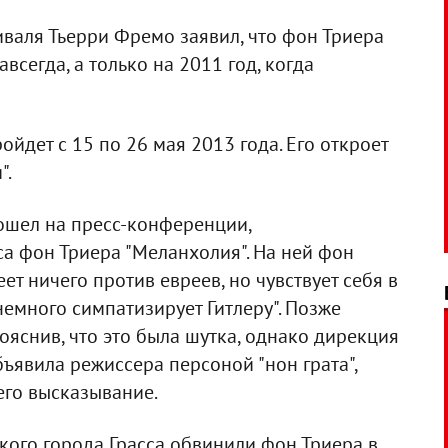
валя Тьерри Фремо заявил, что фон Триера
всегда, а только на 2011 год, когда
ойдет с 15 по 26 мая 2013 года. Его откроет
".
зошел на пресс-конференции,
 фон Триера "Меланхолия". На ней фон
меет ничего против евреев, но чувствует себя в
емного симпатизирует Гитлеру". Позже
ояснив, что это была шутка, однако дирекция
ъявила режиссера персоной "нон грата",
его высказывание.
ского города Грасса обвинили фон Триера в