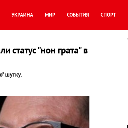
УКРАИНА
МИР
СОБЫТИЯ
СПОРТ
и статус "нон грата" в
ю" шутку.