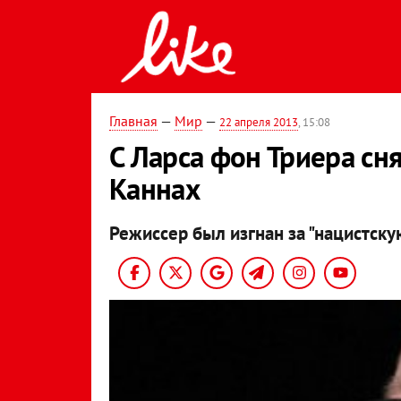
Главная
—
Мир
—
22 апреля 2013
, 15:08
С Ларса фон Триера снял
Каннах
Режиссер был изгнан за "нацистску