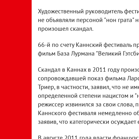
Художественный руководитель фести
не объявляли персоной "нон грата" на
произошел скандал.
66-й по счету Каннский фестиваль пр
фильм База Лурмана "Великий Гэтсби
Скандал в Каннах в 2011 году прои
сопровождавшей показ фильма Ларса
Триер, в частности, заявил, что не и
определенной степени нацистом и "н
режиссер извинился за свои слова, п
Каннского фестиваля немедленно об
заявив, что категорически осуждает 
В августе 2011 года власти француз