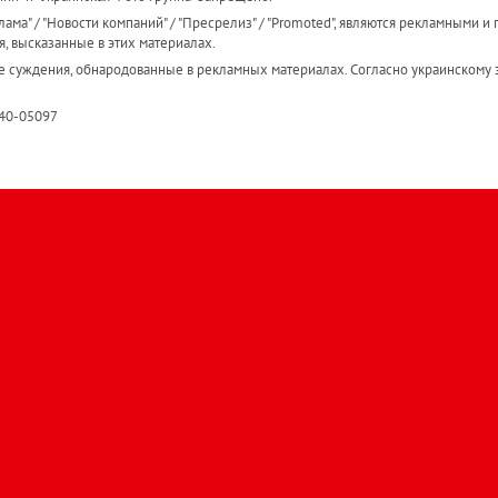
ама" / "Новости компаний" / "Пресрелиз" / "Promoted", являются рекламными и 
я, высказанные в этих материалах.
е суждения, обнародованные в рекламных материалах. Согласно украинскому з
R40-05097