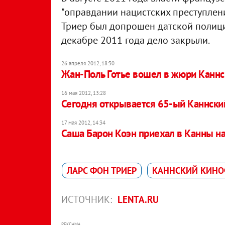
"оправдании нацистских преступлени
Триер был допрошен датской полици
декабре 2011 года дело закрыли.
26 апреля 2012, 18:30
Жан-Поль Готье вошел в жюри Каннс
16 мая 2012, 13:28
Сегодня открывается 65-ый Каннски
17 мая 2012, 14:34
Саша Барон Коэн приехал в Канны н
ЛАРС ФОН ТРИЕР
КАННСКИЙ КИНО
ИСТОЧНИК:
LENTA.RU
РЕКЛАМА