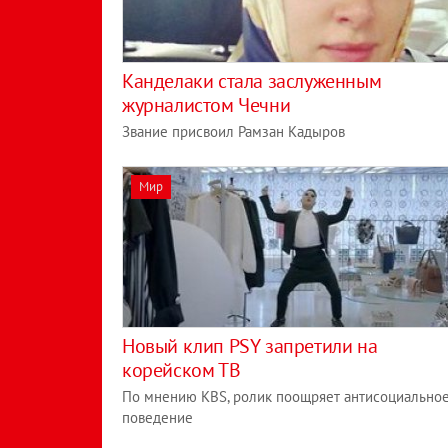
Канделаки стала заслуженным
журналистом Чечни
Звание присвоил Рамзан Кадыров
Мир
Новый клип PSY запретили на
корейском ТВ
По мнению KBS, ролик поощряет антисоциально
поведение