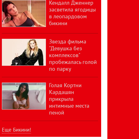
Кендалл Дженнер
засветила ягодицы
в леопардовом
бикини
Звезда фильма
"Девушка без
комплексов"
пробежалась голой
по парку
Голая Кортни
Кардашян
прикрыла
интимные места
пеной
Еще Бикини!