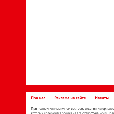
Про нас
Реклама на сайте
Ивенты
При полном или частичном воспроизведении материалов 
которых содержится ссылка на агентство "Українськi Нов