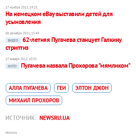
17 ноября 2011, 19:25
На немецком eBay выставили детей для
усыновления
06 декабря 2011, 15:49
62-летняя Пугачева станцует Галкину
ВИДЕО
стриптиз
27 января 2012, 10:35
Пугачева назвала Прохорова "мямликом"
ФОТО
АЛЛА ПУГАЧЕВА
ГЕИ
ЭЛТОН ДЖОН
МИХАИЛ ПРОХОРОВ
ИСТОЧНИК:
NEWSRU.UA
РЕКЛАМА