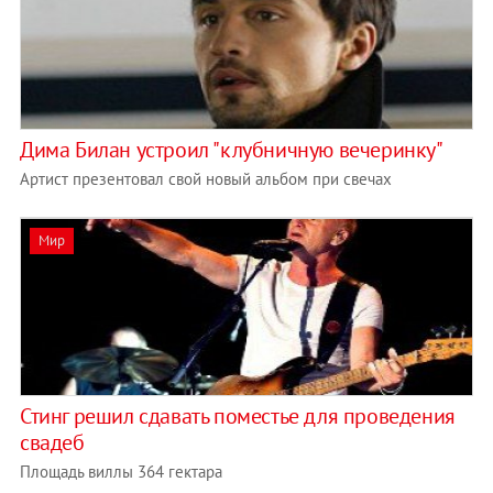
Дима Билан устроил "клубничную вечеринку"
Артист презентовал свой новый альбом при свечах
Мир
Стинг решил сдавать поместье для проведения
свадеб
Площадь виллы 364 гектара