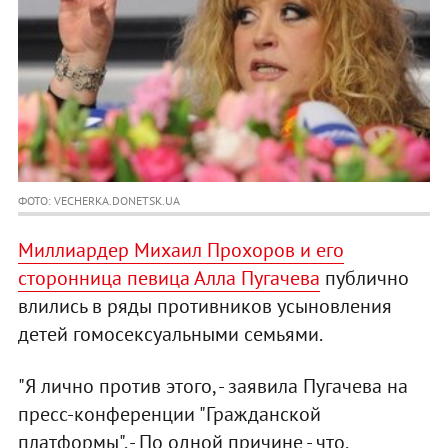
ФОТО: VECHERKA.DONETSK.UA
Миллиардер Михаил Прохоров и его
сторонница певица Алла Пугачева
публично
влились в ряды противников усыновления
детей гомосексуальными семьями.
"Я лично против этого, - заявила Пугачева на
пресс-конференции "Гражданской
платформы". - По одной причине - что,