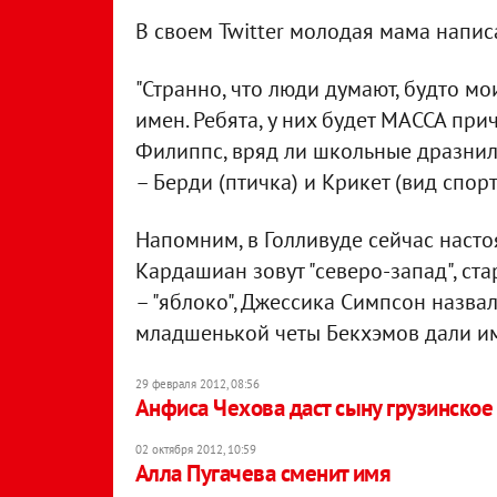
В своем Twitter молодая мама напис
"Странно, что люди думают, будто мо
имен. Ребята, у них будет МАССА при
Филиппс, вряд ли школьные дразнил
– Берди (птичка) и Крикет (вид спорт
Напомним, в Голливуде сейчас насто
Кардашиан зовут "северо-запад", ст
– "яблоко", Джессика Симпсон назвал
младшенькой четы Бекхэмов дали им
29 февраля 2012, 08:56
Анфиса Чехова даст сыну грузинское
02 октября 2012, 10:59
Алла Пугачева сменит имя