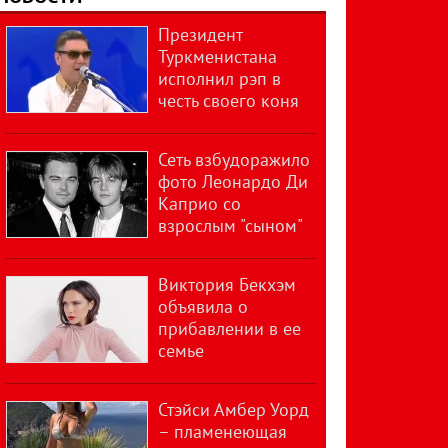
Президент
Туркменистана
исполнил рэп в
честь своего коня
Сеть взбудоражило
фото Леонардо Ди
Каприо со
взрослым "сыном"
Виктория Бекхэм
объявила о
прибавлении в ее
семье
Стэйси Амбер Уорд
– пламенеющая