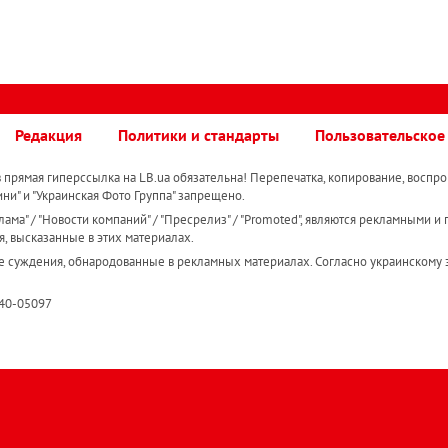
Редакция
Политики и стандарты
Пользовательское
прямая гиперссылка на LB.ua обязательна! Перепечатка, копирование, воспро
ини" и "Украинская Фото Группа" запрещено.
ама" / "Новости компаний" / "Пресрелиз" / "Promoted", являются рекламными и 
я, высказанные в этих материалах.
е суждения, обнародованные в рекламных материалах. Согласно украинскому з
R40-05097