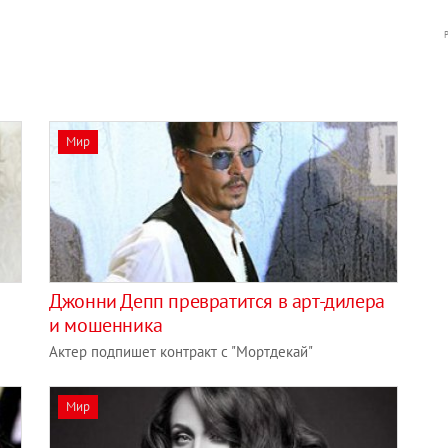
Мир
Джонни Депп превратится в арт-дилера
и мошенника
Актер подпишет контракт с "Мортдекай"
Мир