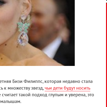
етняя Бизи Филиппс, которая недавно стала
ь к множеству звезд,
чьи дети будут носить
е считает такой подход глупым и уверена, это
ы малышам.