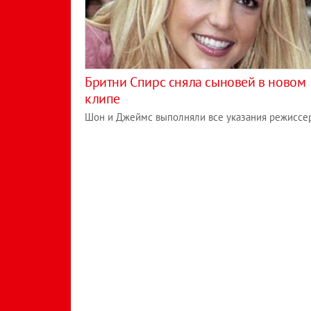
Бритни Спирс сняла сыновей в новом
клипе
Шон и Джеймс выполняли все указания режиссе