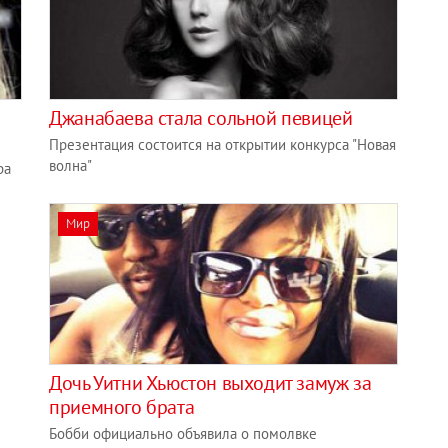
Джанабаева стала сольной певицей
Презентация состоится на открытии конкурса "Новая
волна"
ра
Мир
Дочь Уитни Хьюстон выходит замуж за
приемного брата
Бобби официально объявила о помолвке