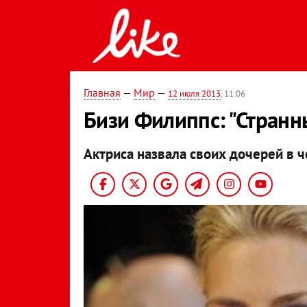
Главная
—
Мир
—
12 июля 2013
, 11:06
Бизи Филиппс: "Странн
Актриса назвала своих дочерей в че