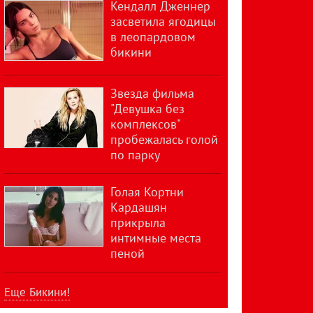
Кендалл Дженнер
засветила ягодицы
в леопардовом
бикини
Звезда фильма
"Девушка без
комплексов"
пробежалась голой
по парку
Голая Кортни
Кардашян
прикрыла
интимные места
пеной
Еще Бикини!