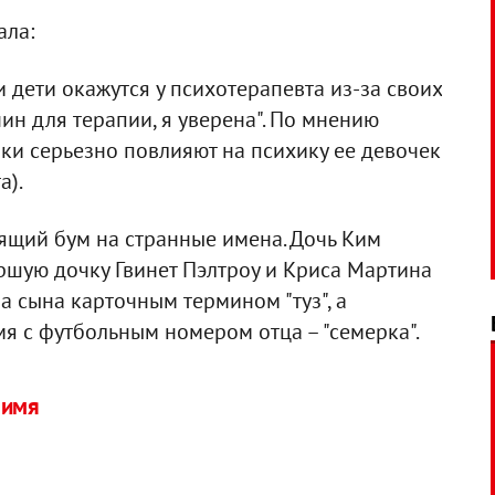
ала:
и дети окажутся у психотерапевта из-за своих
чин для терапии, я уверена". По мнению
ки серьезно повлияют на психику ее девочек
а).
ящий бум на странные имена. Дочь Ким
аршую дочку Гвинет Пэлтроу и Криса Мартина
а сына карточным термином "туз", а
я с футбольным номером отца – "семерка".
 имя