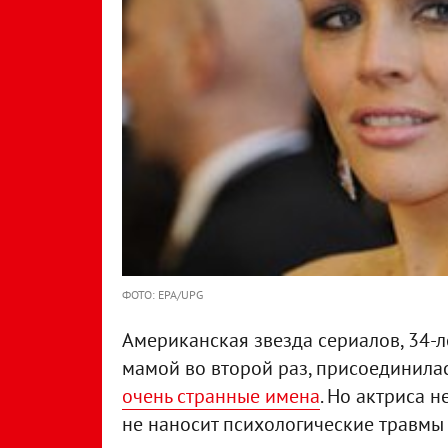
ФОТО: EPA/UPG
Американская звезда сериалов, 34-л
мамой во второй раз, присоединилас
очень странные имена
. Но актриса н
не наносит психологические травм