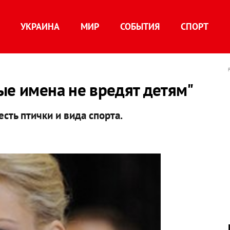
УКРАИНА
МИР
СОБЫТИЯ
СПОРТ
ые имена не вредят детям"
сть птички и вида спорта.