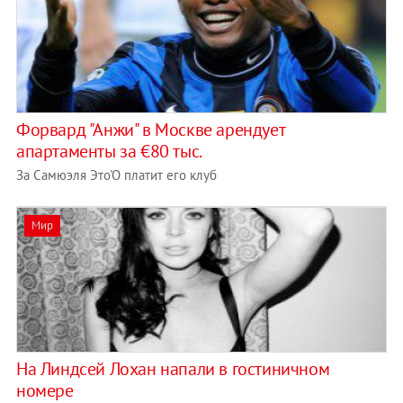
Форвард "Анжи" в Москве арендует
апартаменты за €80 тыс.
За Самюэля Это'О платит его клуб
Мир
На Линдсей Лохан напали в гостиничном
номере