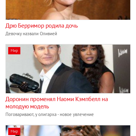
Дрю Берримор родила дочь
Девочку назвали Оливией
Мир
Доронин променял Наоми Кэмпбелл на
молодую модель
Поговаривают, у олигарха - новое увлечение
Мир