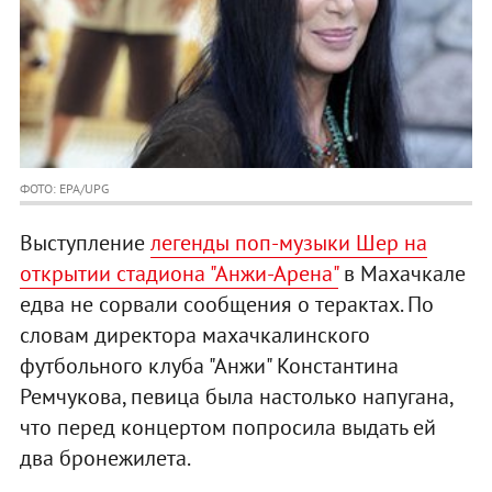
ФОТО: EPA/UPG
Выступление
легенды поп-музыки Шер на
открытии стадиона "Анжи-Арена"
в Махачкале
едва не сорвали сообщения о терактах. По
словам директора махачкалинского
футбольного клуба "Анжи" Константина
Ремчукова, певица была настолько напугана,
что перед концертом попросила выдать ей
два бронежилета.