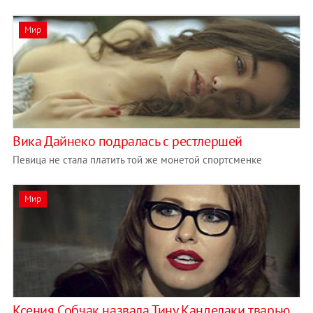
Мир
Вика Дайнеко подралась с рестлершей
Певица не стала платить той же монетой спортсменке
Мир
Ксения Собчак назвала Тину Канделаки тварью