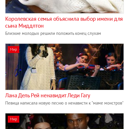
Королевская семья объяснила выбор имени для
сына Миддлтон
Близкие молодых решили положить конец слухам
Мир
Лана Дель Рей ненавидит Леди Гагу
Певица написала новую песню о ненависти к "маме монстров"
Мир