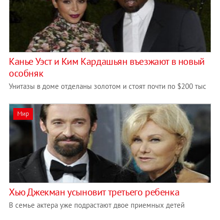
Канье Уэст и Ким Кардашьян въезжают в новый
особняк
Унитазы в доме отделаны золотом и стоят почти по $200 тыс
Мир
Хью Джекман усыновит третьего ребенка
В семье актера уже подрастают двое приемных детей