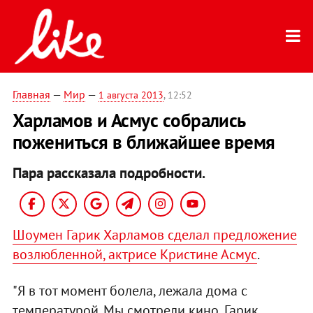
Главная
—
Мир
—
1 августа 2013
, 12:52
Харламов и Асмус собрались
пожениться в ближайшее время
Пара рассказала подробности.
Шоумен Гарик Харламов сделал предложение
возлюбленной, актрисе Кристине Асмус
.
"Я в тот момент болела, лежала дома с
температурой. Мы смотрели кино, Гарик