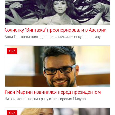
Солистку "Винтажа" прооперировали в Австрии
Анна Плетнева полгода носила металлическую пластину
Мир
Рики Мартин извинился перед президентом
На заявления певца сразу отреагировал Мадуро
Мир