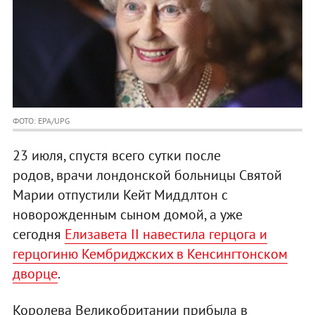
ФОТО: EPA/UPG
23 июля, спустя всего сутки после
родов, врачи лондонской больницы Святой
Марии отпустили Кейт Миддлтон с
новорожденным сыном домой, а уже
сегодня
Елизавета II навестила герцога и
герцогиню Кембриджских в Кенсингтонском
дворце
.
Королева Великобритании прибыла в