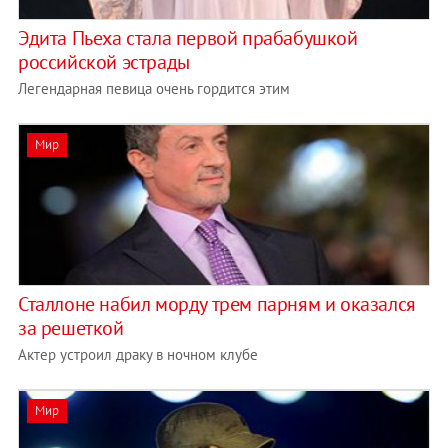
Эдита Пьеха стала первой прабабушкой
российской эстрады
Легендарная певица очень гордится этим
Мир
Сталлоне набил морду трем парням и оказался
за решеткой
Актер устроил драку в ночном клубе
Мир