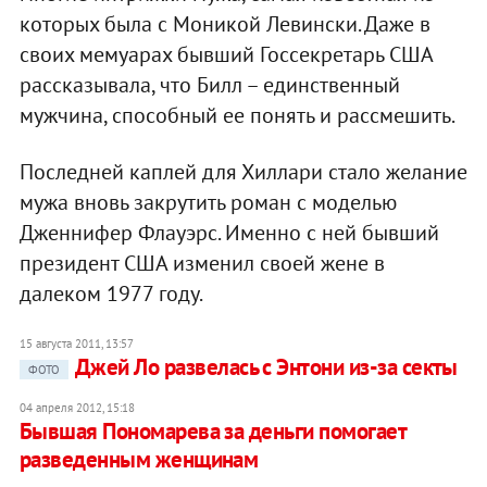
которых была с Моникой Левински. Даже в
своих мемуарах бывший Госсекретарь США
рассказывала, что Билл – единственный
мужчина, способный ее понять и рассмешить.
Последней каплей для Хиллари стало желание
мужа вновь закрутить роман с моделью
Дженнифер Флауэрс. Именно с ней бывший
президент США изменил своей жене в
далеком 1977 году.
15 августа 2011, 13:57
Джей Ло развелась с Энтони из-за секты
ФОТО
04 апреля 2012, 15:18
Бывшая Пономарева за деньги помогает
разведенным женщинам