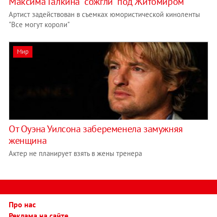
Максима Галкина "сожгли" под Житомиром
Артист задействован в съемках юмористической киноленты
"Все могут короли"
Мир
От Оуэна Уилсона забеременела замужняя
женщина
Актер не планирует взять в жены тренера
Про нас
Реклама на сайте