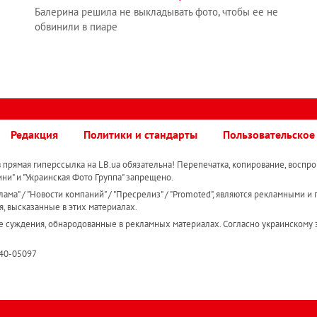
Балерина решила не выкладывать фото, чтобы ее не
обвинили в пиаре
Редакция
Политики и стандарты
Пользовательское
прямая гиперссылка на LB.ua обязательна! Перепечатка, копирование, воспро
ини" и "Украинская Фото Группа" запрещено.
ама" / "Новости компаний" / "Пресрелиз" / "Promoted", являются рекламными и 
я, высказанные в этих материалах.
е суждения, обнародованные в рекламных материалах. Согласно украинскому з
R40-05097