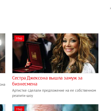
Мир
Сестра Джексона вышла замуж за
бизнесмена
она
Артистке сделали предложение на ее собственном
реалити-шоу
Мир