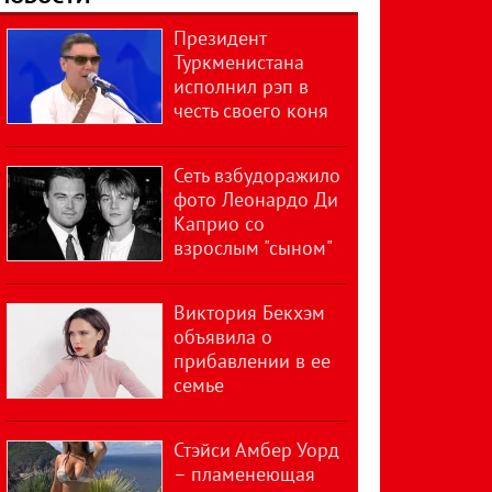
Президент
Туркменистана
исполнил рэп в
честь своего коня
Сеть взбудоражило
фото Леонардо Ди
Каприо со
взрослым "сыном"
Виктория Бекхэм
объявила о
прибавлении в ее
семье
Стэйси Амбер Уорд
– пламенеющая