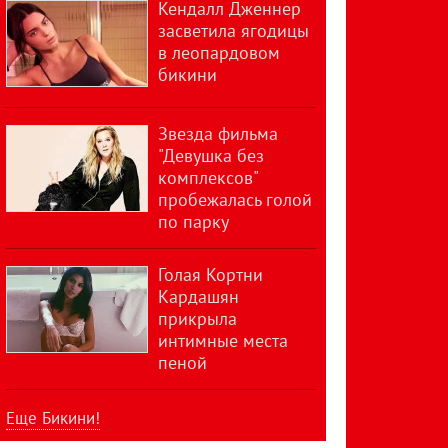
Кендалл Дженнер
засветила ягодицы
в леопардовом
бикини
Звезда фильма
"Девушка без
комплексов"
пробежалась голой
по парку
Голая Кортни
Кардашян
прикрыла
интимные места
пеной
Еще Бикини!