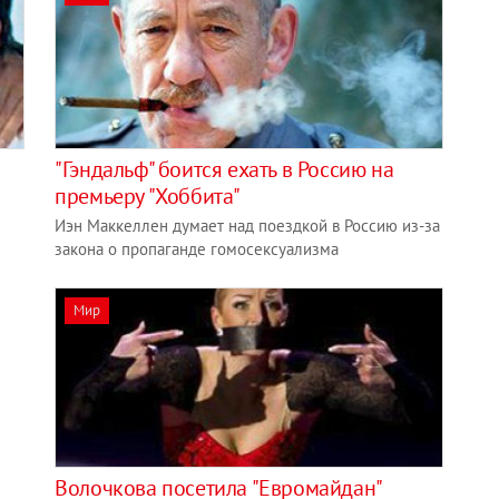
"Гэндальф" боится ехать в Россию на
премьеру "Хоббита"
Иэн Маккеллен думает над поездкой в Россию из-за
закона о пропаганде гомосексуализма
Мир
Волочкова посетила "Евромайдан"