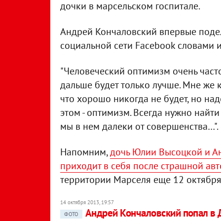
дочки в марсельском госпитале.
Андрей Кончаловский впервые подел
социальной сети Facebook словами 
"Человеческий оптимизм очень часто
дальше будет только лучше. Мне же к
что хорошо никогда не будет, но надо
этом - оптимизм. Всегда нужно найти
мы в нем далеки от совершенства…".
Напомним,
дочь Юлии Высоцкой и А
приходит в себя после страшной ав
территории Марселя еще 12 октября
14 октября 2013, 19:57
Андрей Кончаловский попал в
ФОТО