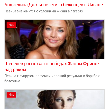
Анджелина Джоли посетила беженцев в Ливане
Певица знакомится с условиями жизни в лагерях
Мир
Шепелев рассказал о победах Жанны Фриске
над раком
Певица с супругом получили хороший результат в борьбе с
болезнью
Мир