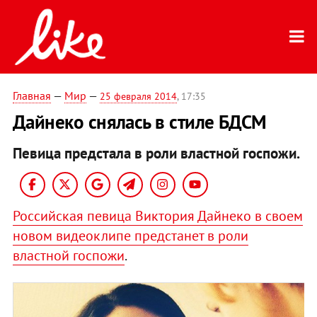
Главная
—
Мир
—
25 февраля 2014
, 17:35
Дайнеко снялась в стиле БДСМ
Певица предстала в роли властной госпожи.
Российская певица Виктория Дайнеко в своем
новом видеоклипе предстанет в роли
властной госпожи
.