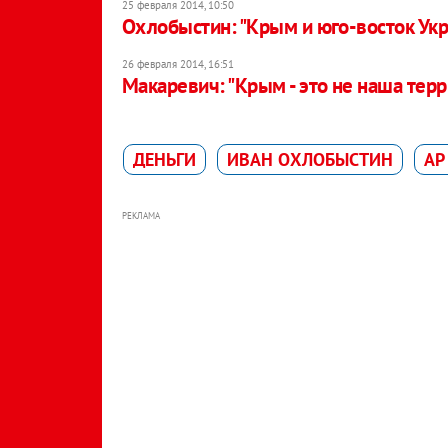
25 февраля 2014, 10:50
Охлобыстин: "Крым и юго-восток Ук
26 февраля 2014, 16:51
Макаревич: "Крым - это не наша тер
ДЕНЬГИ
ИВАН ОХЛОБЫСТИН
АР
РЕКЛАМА