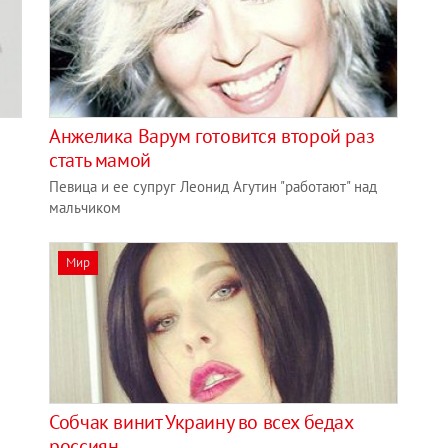
Анжелика Варум готовится второй раз
стать мамой
Певица и ее супруг Леонид Агутин "работают" над
мальчиком
Мир
Собчак винит Украину во всех бедах
россиян