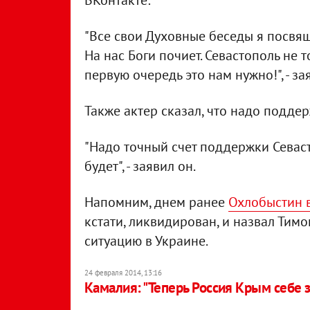
ВКонтакте:
"Все свои Духовные беседы я посвяща
На нас Боги почиет. Севастополь не т
первую очередь это нам нужно!", - з
Также актер сказал, что надо подде
"Надо точный счет поддержки Севаст
будет", - заявил он.
Напомним, днем ранее
Охлобыстин в
кстати, ликвидирован, и назвал Тим
ситуацию в Украине.
24 февраля 2014, 13:16
Камалия: "Теперь Россия Крым себе 