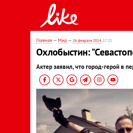
Главная
—
Мир
—
26 февраля 2014
, 17:22
Охлобыстин: "Севастоп
Актер заявил, что город-герой в п