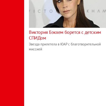
Виктория Бэкхем борется с детским
СПИДом
Звезда прилетела в ЮАР с благотворительной
миссией