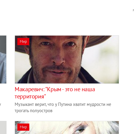
Мир
Макаревич: "Крым - это не наша
территория"
у
Музыкант верит, что у Путина хватит мудрости не
трогать полуостров
Мир