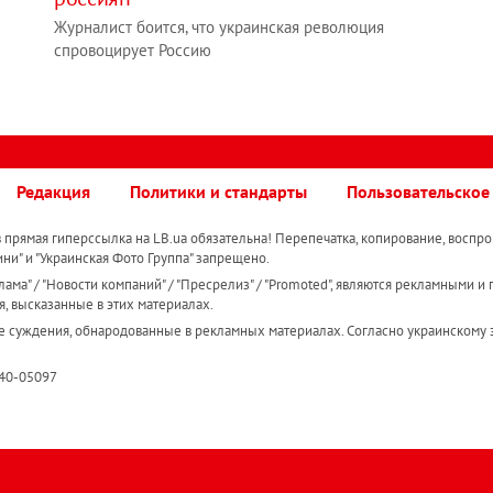
Журналист боится, что украинская революция
спровоцирует Россию
Редакция
Политики и стандарты
Пользовательское
прямая гиперссылка на LB.ua обязательна! Перепечатка, копирование, воспро
ини" и "Украинская Фото Группа" запрещено.
ама" / "Новости компаний" / "Пресрелиз" / "Promoted", являются рекламными и 
я, высказанные в этих материалах.
е суждения, обнародованные в рекламных материалах. Согласно украинскому з
R40-05097