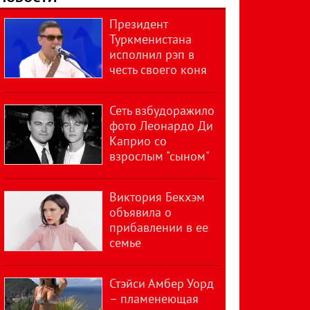
Президент
Туркменистана
исполнил рэп в
честь своего коня
Сеть взбудоражило
фото Леонардо Ди
Каприо со
взрослым "сыном"
Виктория Бекхэм
объявила о
прибавлении в ее
семье
Стэйси Амбер Уорд
– пламенеющая