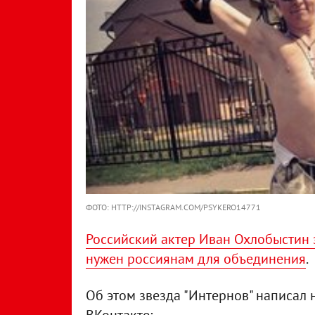
ФОТО: HTTP://INSTAGRAM.COM/PSYKERO14771
Российский актер Иван Охлобыстин з
нужен россиянам для объединения
.
Об этом звезда "Интернов" написал 