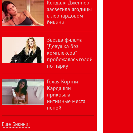
Кендалл Дженнер
засветила ягодицы
в леопардовом
бикини
Звезда фильма
"Девушка без
комплексов"
пробежалась голой
по парку
Голая Кортни
Кардашян
прикрыла
интимные места
пеной
Еще Бикини!