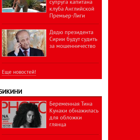
супруга капитана
клуба Английской
Премьер-Лиги
Дядю президента
Сирии будут судить
за мошенничество
Еще новостей!
БИКИНИ
Беременная Тина
Кунаки обнажилась
для обложки
глянца