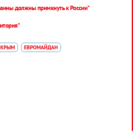
раины должны примкнуть к России"
ритория"
 КРЫМ
ЕВРОМАЙДАН