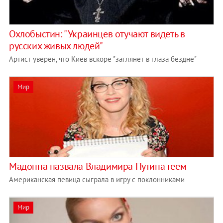
Охлобыстин: "Украинцев отучают видеть в
русских живых людей"
Артист уверен, что Киев вскоре "заглянет в глаза бездне"
Мир
Мадонна назвала Владимира Путина геем
Американская певица сыграла в игру с поклонниками
Мир