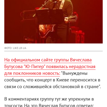
ФОТО: LIKE.LB.UA
На официальном сайте группы Вячеслава
Бутусова "Ю-Питер" появилась нерадостная
для поклонников новость:
"Вынуждены
сообщить, что концерт в Киеве переносится в
связи со сложившейся обстановкой в стране".
В комментариях группу тут же упрекнули в
трусости. На это Вячеслав Бутусов ответил: