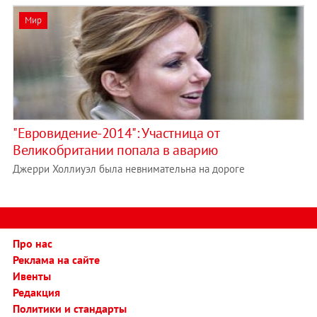
Мир
"Евровидение-2014": Участница от
Великобритании попала в аварию
Джерри Холлиуэл была невнимательна на дороге
Про нас
Реклама на сайте
Ивенты
Редакция
Политики и стандарты