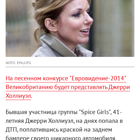
ФОТО: EPA/UPG
На песенном конкурсе "Евровидение-2014"
Великобританию будет представлять Джерри
Холлиуэл
.
Бывшая участница группы "Spiсe Girls", 41-
летняя Джерри Холлиуэл, на днях попала в
ДТП, поплатившись краской на заднем
бампере своего шикарного автомобиля.