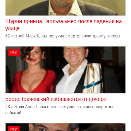
Шурин принца Чарльза умер после падения на
улице
62-летний Марк Шэнд получил смертельную травму головы
Мир
Борис Грачевский избавляется от дочери
28-летняя Анна Панасенко возмущена таким поворотом
событий
Мир