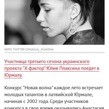
ФОТО: TWITTER.COM/JULIA__PLAKSINA
Участница третьего сезона украинского
проекта "Х-фактор" Юлия Плаксина поедет в
Юрмалу.
Конкурс "Новая волна" каждое лето встречает
молодых талантов в латвийской Юрмале,
начиная с 2002 года. Среди участников
конкурса в свое время оказывались Анастасия