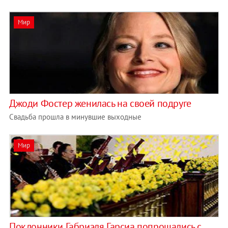
Мир
Джоди Фостер женилась на своей подруге
Свадьба прошла в минувшие выходные
Мир
Поклонники Габриэля Гарсиа попрощались с