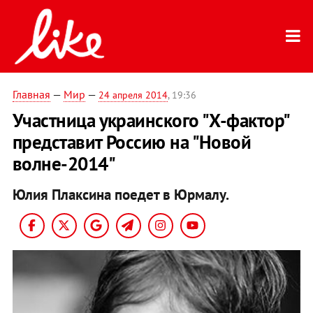
Главная
—
Мир
—
24 апреля 2014
, 19:36
Участница украинского "Х-фактор"
представит Россию на "Новой
волне-2014"
Юлия Плаксина поедет в Юрмалу.