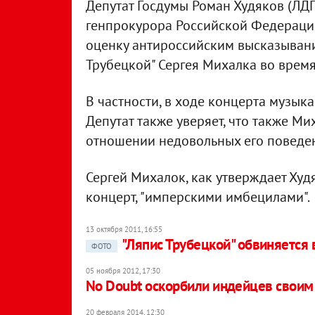
Депутат Госдумы Роман Худяков (ЛД
генпрокурора Российской Федерации
оценку антироссийским высказыван
Трубецкой" Сергея Михалка во время
В частности, в ходе концерта музыка
Депутат также уверяет, что также М
отношении недовольных его поведен
Сергей Михалок, как утверждает Худ
концерт, "имперскими имбецилами".
13 октября 2011, 16:55
"Ляпис Трубецкой" обвиняется
ФОТО
05 ноября 2012, 17:30
No Doubt оскорбили индейцев свои
20 февраля 2014, 12:30