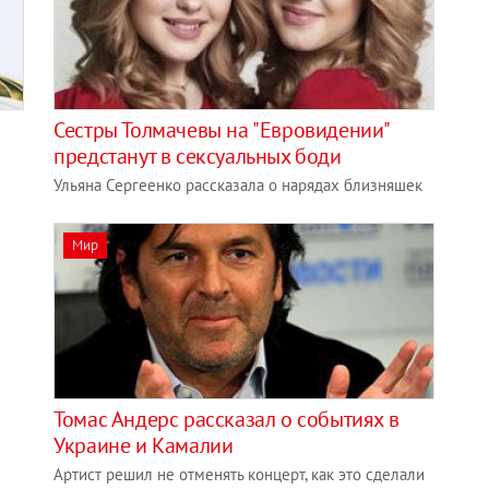
Сестры Толмачевы на "Евровидении"
предстанут в сексуальных боди
Ульяна Сергеенко рассказала о нарядах близняшек
Мир
Томас Андерс рассказал о событиях в
Украине и Камалии
Артист решил не отменять концерт, как это сделали