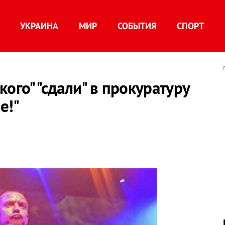
УКРАИНА
МИР
СОБЫТИЯ
СПОРТ
ого" "сдали" в прокуратуру
е!"