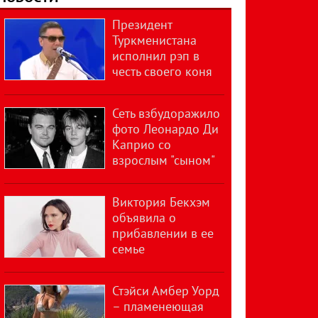
Президент
Туркменистана
исполнил рэп в
честь своего коня
Сеть взбудоражило
фото Леонардо Ди
Каприо со
взрослым "сыном"
Виктория Бекхэм
объявила о
прибавлении в ее
семье
Стэйси Амбер Уорд
– пламенеющая