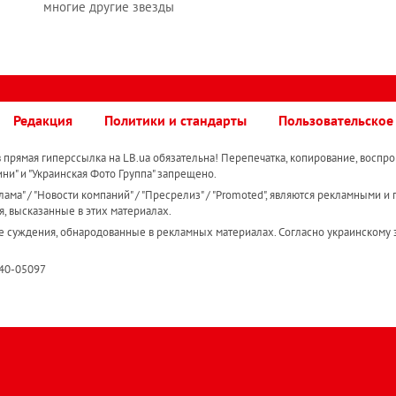
многие другие звезды
Редакция
Политики и стандарты
Пользовательское
прямая гиперссылка на LB.ua обязательна! Перепечатка, копирование, воспро
ини" и "Украинская Фото Группа" запрещено.
ама" / "Новости компаний" / "Пресрелиз" / "Promoted", являются рекламными и 
я, высказанные в этих материалах.
е суждения, обнародованные в рекламных материалах. Согласно украинскому з
R40-05097