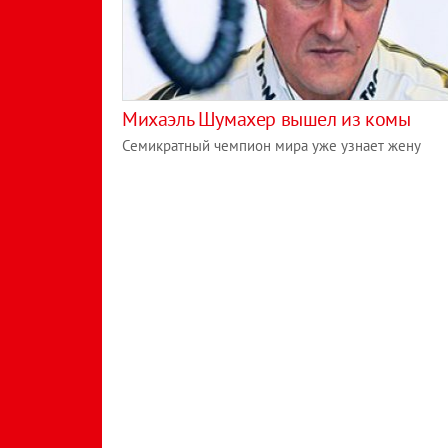
Михаэль Шумахер вышел из комы
Семикратный чемпион мира уже узнает жену