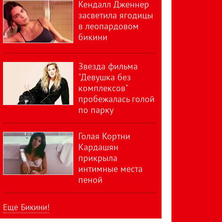
Кендалл Дженнер
засветила ягодицы
в леопардовом
бикини
Звезда фильма
"Девушка без
комплексов"
пробежалась голой
по парку
Голая Кортни
Кардашян
прикрыла
интимные места
пеной
Еще Бикини!