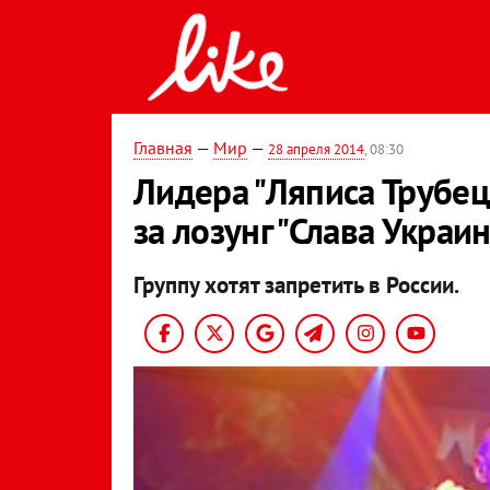
Главная
—
Мир
—
28 апреля 2014
, 08:30
Лидера "Ляписа Трубецк
за лозунг "Слава Украин
Группу хотят запретить в России.