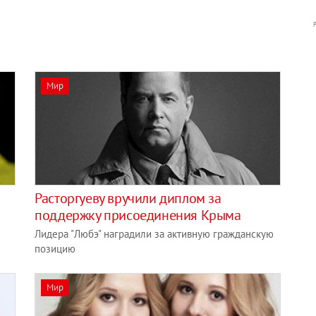
Мир
Расторгуеву вручили диплом за
поддержку присоединения Крыма
Лидера "Любэ" наградили за активную гражданскую
позицию
Мир