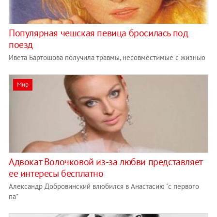
Популярная чешская певица бросилась под
поезд
Ивета Бартошова получила травмы, несовместимые с жизнью
Мир
Адвокат Волочковой из-за любви представляет
ее интересы бесплатно
Александр Добровинский влюбился в Анастасию "с первого
па"