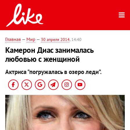
Главная
—
Мир
—
30 апреля 2014
, 14:40
Камерон Диаc занималась
любовью с женщиной
Актриса "погружалась в озеро леди".