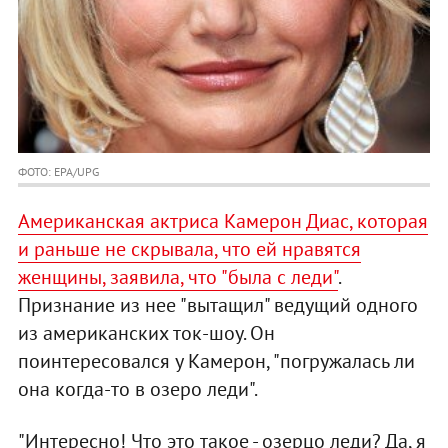
ФОТО: EPA/UPG
Американская актриса Камерон Диас, которая
и раньше не скрывала, что ей нравятся
женщины, заявила, что "была с леди"
.
Признание из нее "вытащил" ведущий одного
из американских ток-шоу. Он
поинтересовался у Камерон, "погружалась ли
она когда-то в озеро леди".
"Интересно! Что это такое - озерцо леди? Да, я