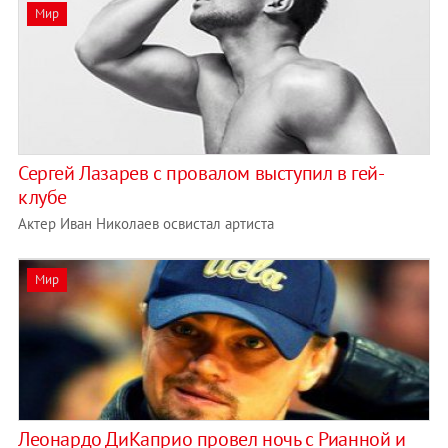
Мир
Сергей Лазарев с провалом выступил в гей-
клубе
Актер Иван Николаев освистал артиста
Мир
Леонардо ДиКаприо провел ночь с Рианной и