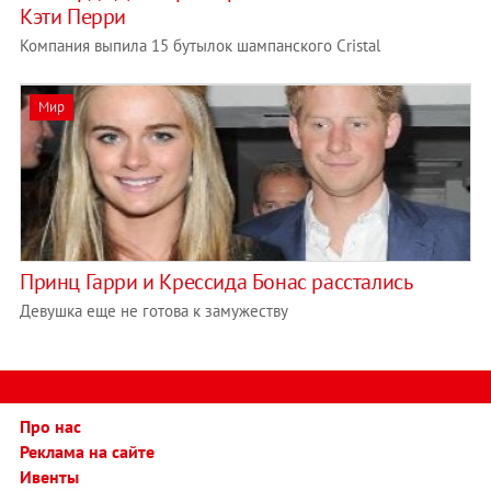
Кэти Перри
Компания выпила 15 бутылок шампанского Cristal
Мир
Принц Гарри и Крессида Бонас расстались
Девушка еще не готова к замужеству
Про нас
Реклама на сайте
Ивенты