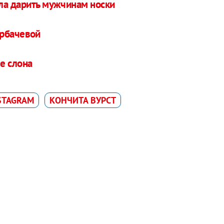
ла дарить мужчинам носки
орбачевой
е слона
STAGRAM
КОНЧИТА ВУРСТ