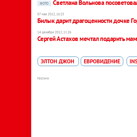
Светлана Вольнова посоветова
ФОТО
07 мая 2012, 16:25
Билык дарит драгоценности дочке Г
14 декабря 2012, 11:26
Сергей Астахов мечтал подарить мам
ЭЛТОН ДЖОН
ЕВРОВИДЕНИЕ
IN
РЕКЛАМА