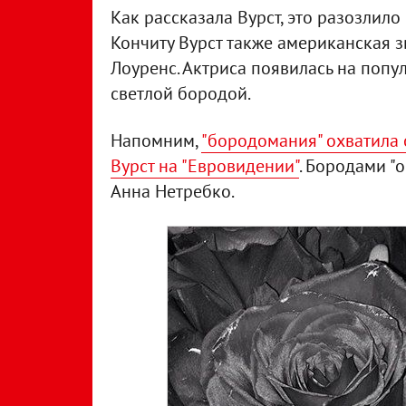
Как рассказала Вурст, это разозлило
Кончиту Вурст также американская 
Лоуренс. Актриса появилась на поп
светлой бородой.
Напомним,
"бородомания" охватила 
Вурст на "Евровидении"
. Бородами "
Анна Нетребко.