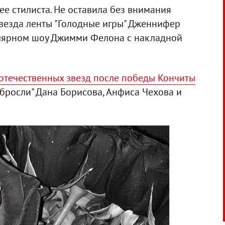
 ее стилиста. Не оставила без внимания
звезда ленты "Голодные игры" Дженнифер
улярном шоу Джимми Фелона с накладной
отечественных звезд после победы Кончиты
обросли" Дана Борисова, Анфиса Чехова и