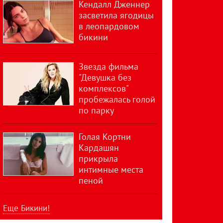
Кендалл Дженнер
засветила ягодицы
в леопардовом
бикини
Звезда фильма
"Девушка без
комплексов"
пробежалась голой
по парку
Голая Кортни
Кардашян
прикрыла
интимные места
пеной
Еще Бикини!