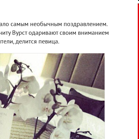
стало самым необычным поздравлением.
читу Вурст одаривают своим вниманием
ели, делится певица.