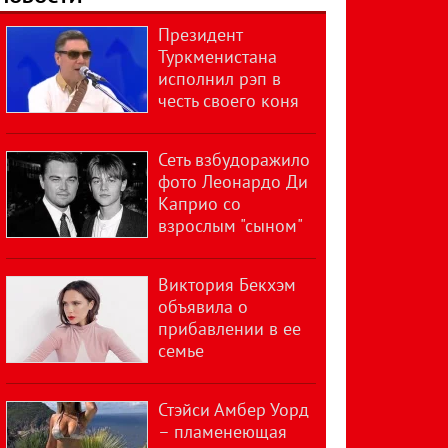
Президент
Туркменистана
исполнил рэп в
честь своего коня
Сеть взбудоражило
фото Леонардо Ди
Каприо со
взрослым "сыном"
Виктория Бекхэм
объявила о
прибавлении в ее
семье
Стэйси Амбер Уорд
– пламенеющая