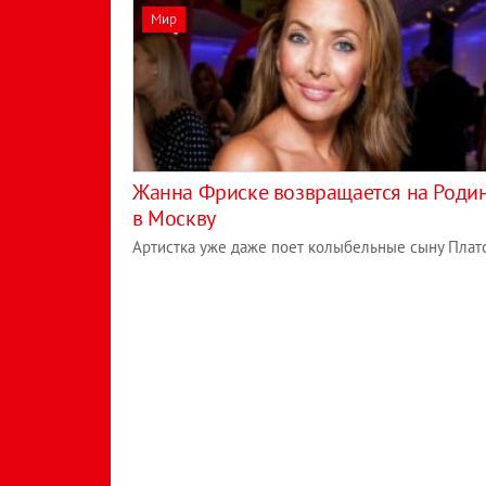
Мир
Жанна Фриске возвращается на Роди
в Москву
Артистка уже даже поет колыбельные сыну Плат