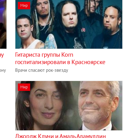
Мир
ну
Гитариста группы Korn
госпитализировали в Красноярске
ону
Врачи спасают рок-звезду
Мир
Джордж Клуни и Амаль Аламуддин