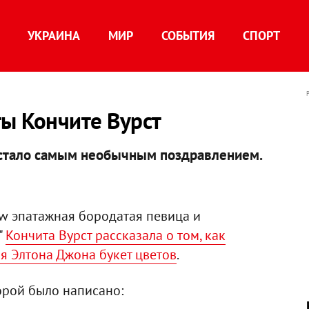
УКРАИНА
МИР
СОБЫТИЯ
СПОРТ
ты Кончите Вурст
о стало самым необычным поздравлением.
w эпатажная бородатая певица и
"
Кончита Вурст рассказала о том, как
я Элтона Джона букет цветов
.
торой было написано: