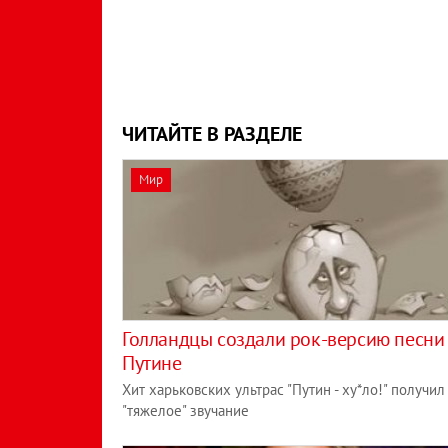
ЧИТАЙТЕ В РАЗДЕЛЕ
Мир
Голландцы создали рок-версию песни
Путине
Хит харьковских ультрас "Путин - ху*ло!" получил
"тяжелое" звучание