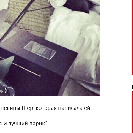
URST
 певицы Шер, которая написала ей:
я и лучший парик".