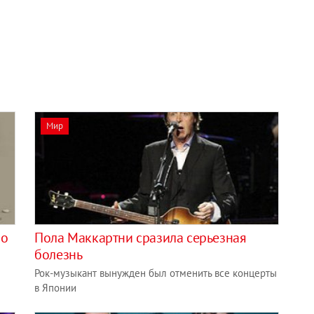
Мир
 о
Пола Маккартни сразила серьезная
болезнь
Рок-музыкант вынужден был отменить все концерты
в Японии