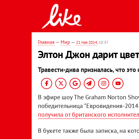
Главная
—
Мир
—
21 мая 2014
, 10:37
Элтон Джон дарит цве
Травести-дива призналась, что эт
В эфире шоу The Graham Norton Sho
победительница "Евровидения-2014
получила от британского исполнител
В букете также была записка, на ко