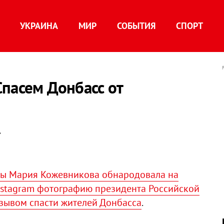
УКРАИНА
МИР
СОБЫТИЯ
СПОРТ
пасем Донбасс от
.
умы Мария Кожевникова обнародовала на
Instagram фотографию президента Российской
зывом спасти жителей Донбасса
.