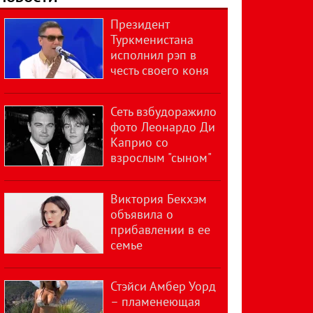
Президент
Туркменистана
исполнил рэп в
честь своего коня
Сеть взбудоражило
фото Леонардо Ди
Каприо со
взрослым "сыном"
Виктория Бекхэм
объявила о
прибавлении в ее
семье
Стэйси Амбер Уорд
– пламенеющая