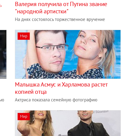
,
Валерия получила от Путина звание
"народной артистки"
На днях состоялось торжественное вручение
Мир
Малышка Асмус и Харламова растет
копией отца
ью
Актриса показала семейную фотографию
Мир