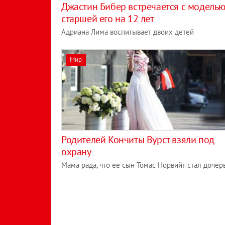
Джастин Бибер встречается с моделью
старшей его на 12 лет
Адриана Лима воспитывает двоих детей
Мир
Родителей Кончиты Вурст взяли под
охрану
Мама рада, что ее сын Томас Норвийт стал дочер