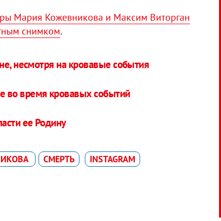
еры Мария Кожевникова и Максим Виторган
тным снимком
.
не, несмотря на кровавые события
ме во время кровавых событий
асти ее Родину
НИКОВА
СМЕРТЬ
INSTAGRAM