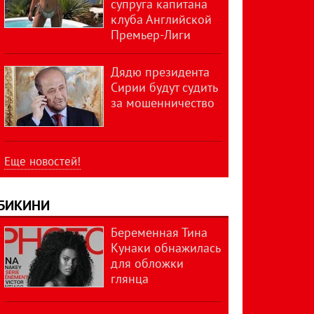
супруга капитана
клуба Английской
Премьер-Лиги
Дядю президента
Сирии будут судить
за мошенничество
Еще новостей!
БИКИНИ
Беременная Тина
Кунаки обнажилась
для обложки
глянца