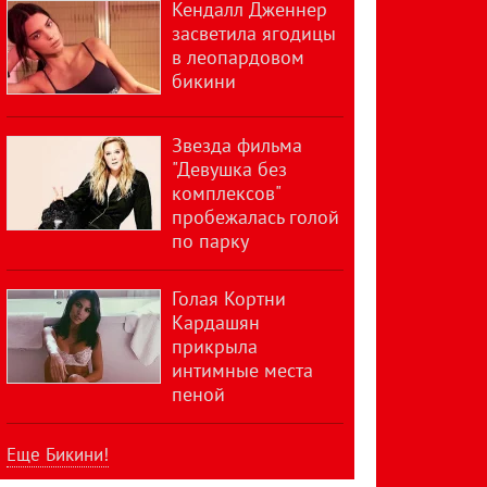
Кендалл Дженнер
засветила ягодицы
в леопардовом
бикини
Звезда фильма
"Девушка без
комплексов"
пробежалась голой
по парку
Голая Кортни
Кардашян
прикрыла
интимные места
пеной
Еще Бикини!