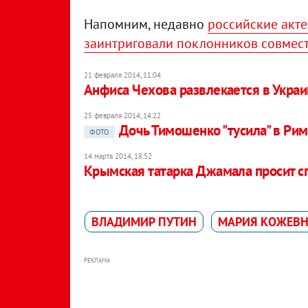
Напомним, недавно
российские акт
заинтриговали поклонников совмес
21 февраля 2014, 11:04
Анфиса Чехова развлекается в Украи
25 февраля 2014, 14:22
Дочь Тимошенко "тусила" в Ри
ФОТО
14 марта 2014, 18:52
Крымская татарка Джамала просит сп
ВЛАДИМИР ПУТИН
МАРИЯ КОЖЕВ
РЕКЛАМА