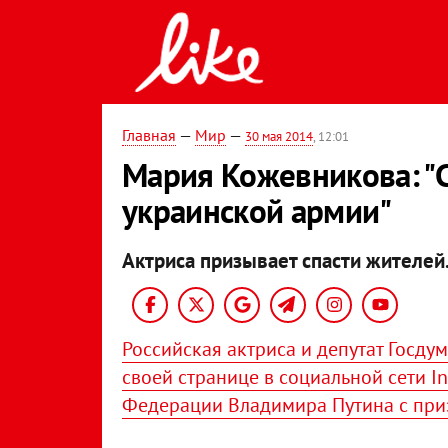
Главная
—
Мир
—
30 мая 2014
, 12:01
Мария Кожевникова: "С
украинской армии"
Актриса призывает спасти жителей
Российская актриса и депутат Госд
своей странице в социальной сети 
Федерации Владимира Путина с при