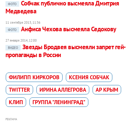
Собчак публично высмеяла Дмитрия
ФОТО
Медведева
11 сентября 2013, 11:36
Анфиса Чехова высмеяла Седокову
ФОТО
27 января 2014, 12:00
Звезды Бродвея высмеяли запрет гей-
ВИДЕО
пропаганды в России
ФИЛИПП КИРКОРОВ
КСЕНИЯ СОБЧАК
TWITTER
ИРИНА АЛЛЕГРОВА
АР КРЫМ
КЛИП
ГРУППА "ЛЕНИНГРАД"
РЕКЛАМА