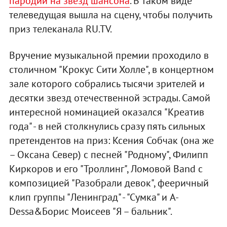
пародии на звезд шансона
. В таком виде
телеведущая вышла на сцену, чтобы получить
приз телеканала RU.TV.
Вручение музыкальной премии проходило в
столичном "Крокус Сити Холле", в концертном
зале которого собрались тысячи зрителей и
десятки звезд отечественной эстрады. Самой
интересной номинацией оказался "Креатив
года" - в ней столкнулись сразу пять сильных
претендентов на приз: Ксения Собчак (она же
– Оксана Север) с песней "Родному", Филипп
Киркоров и его "Троллинг", Ломовой Band с
композицией "Разобрали девок", фееричный
клип группы "Ленинград" - "Сумка" и A-
Dessa&Борис Моисеев "Я – бальник".