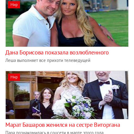
Мир
​Дана Борисова показала возлюбленного
Леша выполняет все прихоти телеведущей
Мир
Марат Башаров женился на сестре Виторгана
Пара познакомилась в соцсети в марте этого года