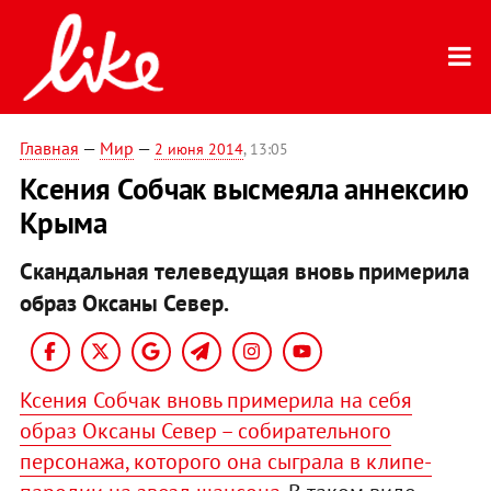
Главная
—
Мир
—
2 июня 2014
, 13:05
Ксения Собчак высмеяла аннексию
Крыма
Скандальная телеведущая вновь примерила
образ Оксаны Север.
Ксения Собчак вновь примерила на себя
образ Оксаны Север – собирательного
персонажа, которого она сыграла в клипе-