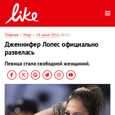
Главная
—
Мир
—
19 июня 2014
, 09:53
Дженнифер Лопес официально
развелась
Певица стала свободной женщиной.