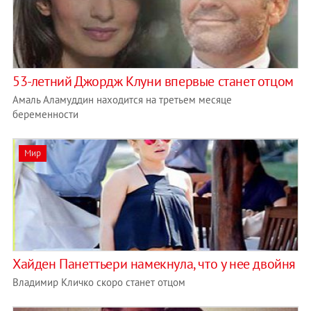
53-летний Джордж Клуни впервые станет отцом
Амаль Аламуддин находится на третьем месяце
беременности
Мир
Хайден Панеттьери намекнула, что у нее двойня
Владимир Кличко скоро станет отцом