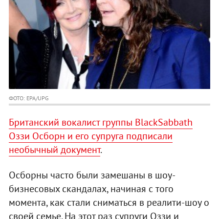
ФОТО: EPA/UPG
Британский вокалист группы ВlackSabbath
Оззи Осборн и его супруга подписали
необычный документ
.
Осборны часто были замешаны в шоу-
бизнесовых скандалах, начиная с того
момента, как стали сниматься в реалити-шоу о
своей семье. На этот раз супруги Оззи и