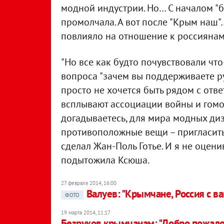
модной индустрии. Но… С началом "
промолчала. А вот после "Крым наш"…
повлияло на отношение к россиянам
"Но все как будто почувствовали что
вопроса "зачем вы поддерживаете ру
просто не хочется быть рядом с отве
всплывают ассоциации войны и гомо
догадываетесь, для мира модных ди
противоположные вещи – пригласить 
сделал Жан-Поль Готье. И я не оценив
подытожила Ксюша.
27 февраля 2014, 16:00
Валуев: "Крымчане, Россия с ва
ФОТО
19 марта 2014, 11:17
Безруков крымчанам: "Добро пожало