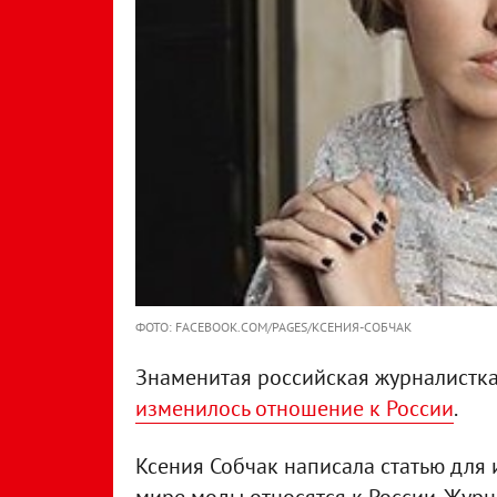
ФОТО: FACEBOOK.COM/PAGES/КСЕНИЯ-СОБЧАК
Знаменитая российская журналистк
изменилось отношение к России
.
Ксения Собчак написала статью для и