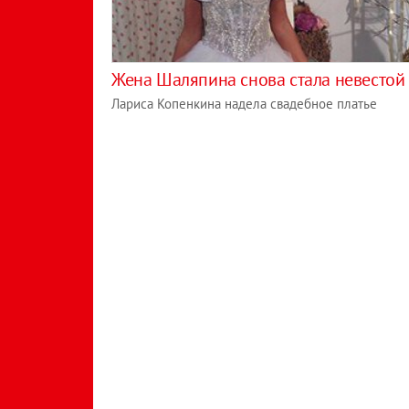
Жена Шаляпина снова стала невестой
Лариса Копенкина надела свадебное платье