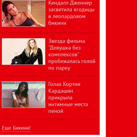
Кендалл Дженнер
засветила ягодицы
в леопардовом
бикини
Звезда фильма
"Девушка без
комплексов"
пробежалась голой
по парку
Голая Кортни
Кардашян
прикрыла
интимные места
пеной
Еще Бикини!