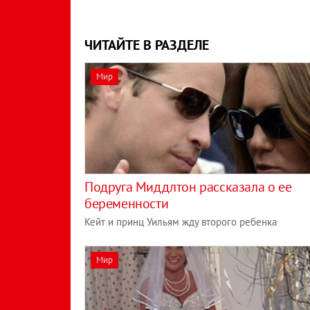
ЧИТАЙТЕ В РАЗДЕЛЕ
Мир
Подруга Миддлтон рассказала о ее
беременности
Кейт и принц Уильям жду второго ребенка
Мир