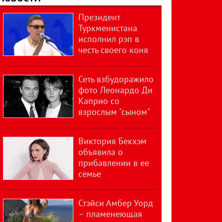
Президент
Туркменистана
исполнил рэп в
честь своего коня
Сеть взбудоражило
фото Леонардо Ди
Каприо со
взрослым "сыном"
Виктория Бекхэм
объявила о
прибавлении в ее
семье
Стэйси Амбер Уорд
– пламенеющая