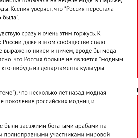
налистка побывала на неделе моды в Париже,
ы. Ксения уверяет, что "Россия перестала
 была".
вствую сразу и очень этим горжусь. К
к России даже в этом сообществе стало
не выражено никем и ничем, вроде бы мода
 ясно, что Россия больше не является "модным
л кто-нибудь из департамента культуры
 теме"), что несколько лет назад модная
ое поколение российских модниц и
не были заезжими богатыми арабами на
али полноправными участниками мировой