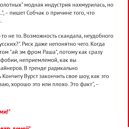
болотных" модная индустрия нахмурилась, но
", – пишет Собчак о причине того, что
.
-то не то. Возможность скандала, неудобного
сских?". Риск даже непонятно чего. Когда
том "ай эм фром Раша", потому как сразу
фобии, неприемлемой, как вы
зайнеров. В тренде радикально
Кончиту Вурст закончить свое шоу, как это
аю, хорошо это или плохо. Это факт", –
ми!"
вать домой"