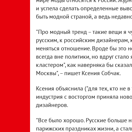
мире моды относятся к России. Жур
и успела сделать определенные вывод
быть модной страной, а ведь недавно
"Про модный тренд – такие вещи я чу
русским, к российским дизайнерам, 
меняться отношение. Вроде бы это 
всегда вне политики, но вдруг стало
кластером", как наверняка бы сказа
Москвы", – пишет Ксения Собчак.
Ксения объяснила ("для тех, кто не в
индустрия с восторгом приняла нов
дизайнеров.
"Все было хорошо. Русские больше 
парижских праздниках жизни, а ст