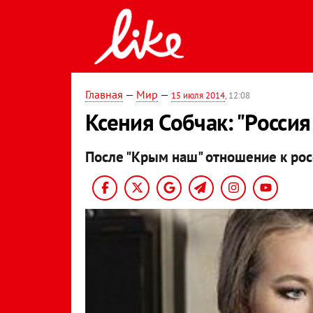
Главная
—
Мир
—
15 июля 2014
, 12:08
Ксения Собчак: "Росси
После "Крым наш" отношение к рос