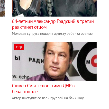
64-летний Александр Градский в третий
раз станет отцом
Молодая супруга подарит артисту ребенка осенью
Мир
Стивен Сигал споет гимн ДНР в
Севастополе
Актер выступит со всей группой на байк-шоу