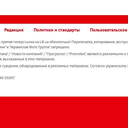
Редакция
Политики и стандарты
Пользовательское
прямая гиперссылка на LB.ua обязательна! Перепечатка, копирование, воспро
ини" и "Украинская Фото Группа" запрещено.
ама" / "Новости компаний" / "Пресрелиз" / "Promoted", являются рекламными и 
я, высказанные в этих материалах.
е суждения, обнародованные в рекламных материалах. Согласно украинскому з
R40-05097