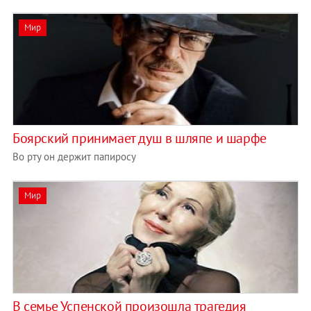
Мир
Боярский принимает душ в шляпе и шарфе
Во рту он держит папиросу
Мир
В семье Успенской произошла трагедия