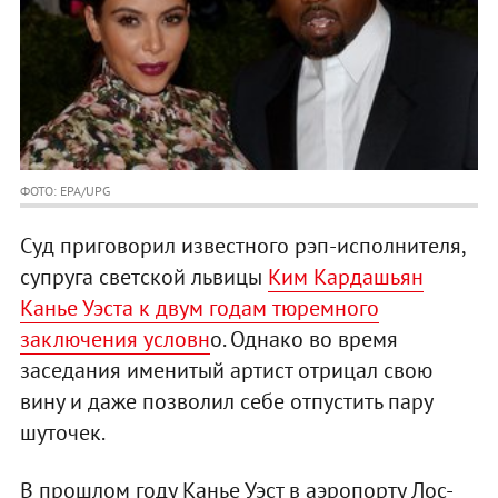
ФОТО: EPA/UPG
Суд приговорил известного рэп-исполнителя,
супруга светской львицы
Ким Кардашьян
Канье Уэста к двум годам тюремного
заключения условн
о. Однако во время
заседания именитый артист отрицал свою
вину и даже позволил себе отпустить пару
шуточек.
В прошлом году Канье Уэст в аэропорту Лос-