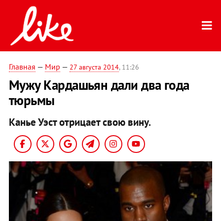
Главная
—
Мир
—
27 августа 2014
, 11:26
Мужу Кардашьян дали два года
тюрьмы
Канье Уэст отрицает свою вину.