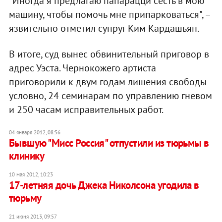
"Иногда я предлагаю папарацци сесть в мою
машину, чтобы помочь мне припарковаться", –
язвительно отметил супруг Ким Кардашьян.
В итоге, суд вынес обвинительный приговор в
адрес Уэста. Чернокожего артиста
приговорили к двум годам лишения свободы
условно, 24 семинарам по управлению гневом
и 250 часам исправительных работ.
04 января 2012, 08:56
Бывшую "Мисс Россия" отпустили из тюрьмы в
клинику
10 мая 2012, 10:23
17-летняя дочь Джека Николсона угодила в
тюрьму
21 июня 2013, 09:57