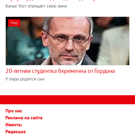
Канье Уэст отрицает свою вину
Мир
20-летняя студентка беременна от Гордона
У пары родится сын
Про нас
Реклама на сайте
Ивенты
Редакция