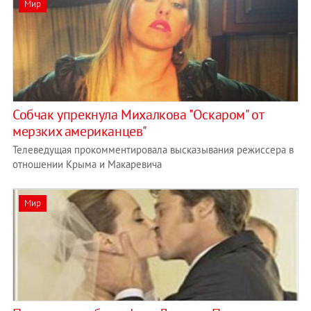
Мир
Собчак упрекнула Михалкова "Оскаром" от
мерзких американцев"
Телеведущая прокомментировала высказывания режиссера в
отношении Крыма и Макаревича
Мир