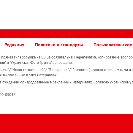
Редакция
Политики и стандарты
Пользовательское
прямая гиперссылка на LB.ua обязательна! Перепечатка, копирование, воспро
ини" и "Украинская Фото Группа" запрещено.
ама" / "Новости компаний" / "Пресрелиз" / "Promoted", являются рекламными и 
я, высказанные в этих материалах.
е суждения, обнародованные в рекламных материалах. Согласно украинскому з
R40-05097