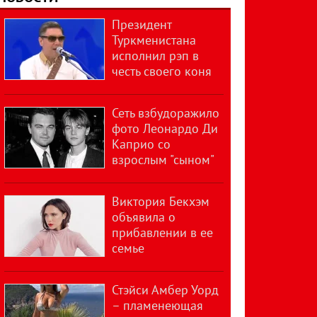
Президент
Туркменистана
исполнил рэп в
честь своего коня
Сеть взбудоражило
фото Леонардо Ди
Каприо со
взрослым "сыном"
Виктория Бекхэм
объявила о
прибавлении в ее
семье
Стэйси Амбер Уорд
– пламенеющая