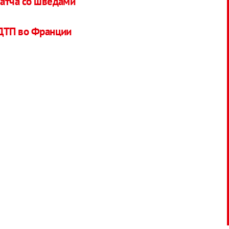
матча со шведами
 ДТП во Франции