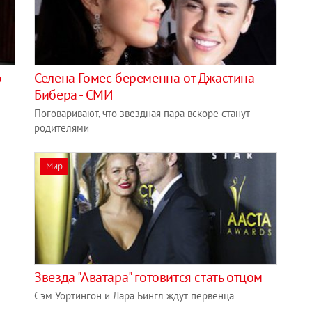
ю
Селена Гомес беременна от Джастина
Бибера - СМИ
Поговаривают, что звездная пара вскоре станут
родителями
Мир
Звезда "Аватара" готовится стать отцом
Сэм Уортингон и Лара Бингл ждут первенца