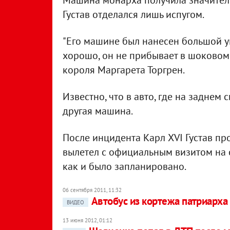
Машина монарха получила значител
Густав отделался лишь испугом.
"Его машине был нанесен большой ущ
хорошо, он не прибывает в шоковом с
короля Маргарета Торгрен.
Известно, что в авто, где на заднем
другая машина.
После инцидента Карл XVI Густав пр
вылетел с официальным визитом на 
как и было запланировано.
06 сентября 2011, 11:32
Автобус из кортежа патриарха
ВИДЕО
13 июня 2012, 01:12