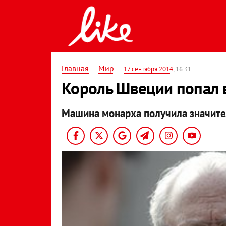
Главная
—
Мир
—
17 сентября 2014
, 16:31
Король Швеции попал 
Машина монарха получила значит