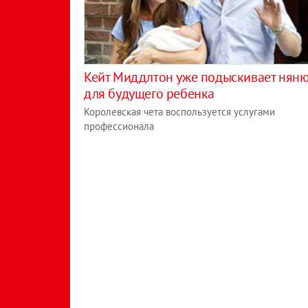
Кейт Миддлтон уже подыскивает нян
для будущего ребенка
Королевская чета воспользуется услугами
профессионала