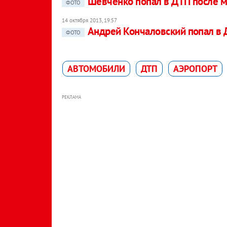
Шевченко попал в ДТП после 
ФОТО
14 октября 2013, 19:57
Андрей Кончаловский попал в
ФОТО
АВТОМОБИЛИ
ДТП
АЭРОПОРТ
РЕКЛАМА