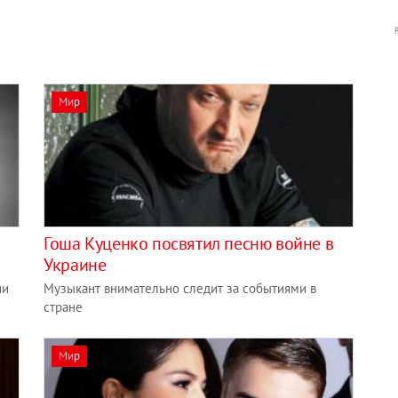
Мир
Гоша Куценко посвятил песню войне в
Украине
ии
Музыкант внимательно следит за событиями в
стране
Мир