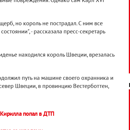
ьные повреждения. Однако сам Карл XVI
ерб, но король не пострадал. С ним все
остоянии", - рассказала пресс-секретарь
 сиденье находился король Швеции, врезалась
одолжил путь на машине своего охранника и
север Швеции, в провинцию Вестерботтен,
 Кирилла попал в ДТП