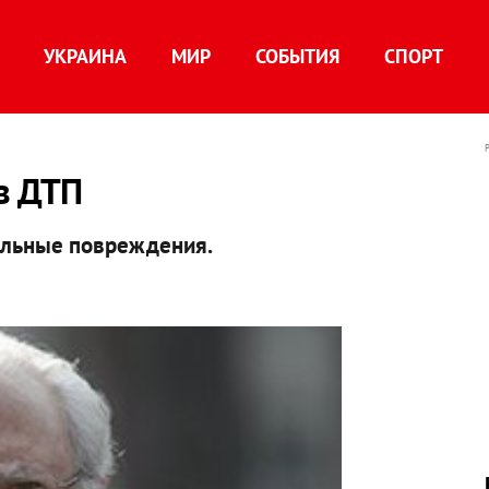
УКРАИНА
МИР
СОБЫТИЯ
СПОРТ
в ДТП
ельные повреждения.