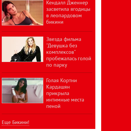
Кендалл Дженнер
засветила ягодицы
в леопардовом
бикини
Звезда фильма
"Девушка без
комплексов"
пробежалась голой
по парку
Голая Кортни
Кардашян
прикрыла
интимные места
пеной
Еще Бикини!