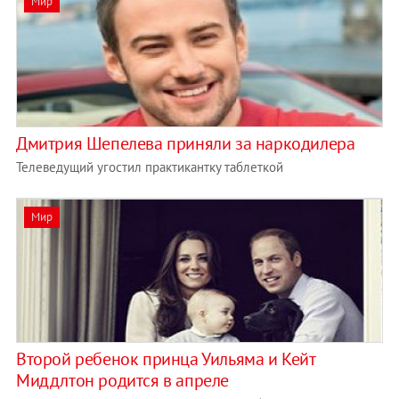
Мир
Дмитрия Шепелева приняли за наркодилера
Телеведущий угостил практикантку таблеткой
Мир
Второй ребенок принца Уильяма и Кейт
Миддлтон родится в апреле