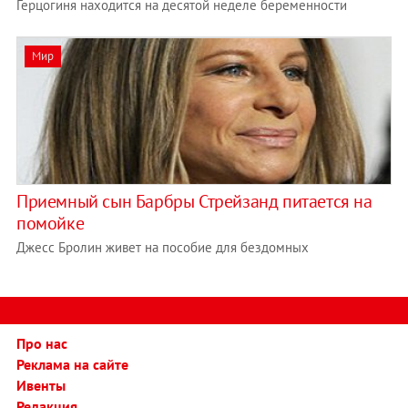
Герцогиня находится на десятой неделе беременности
Мир
Приемный сын Барбры Стрейзанд питается на
помойке
Джесс Бролин живет на пособие для бездомных
Про нас
Реклама на сайте
Ивенты
Редакция