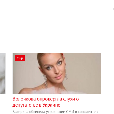
Мир
Волочкова опровергла слухи о
депутатстве в Украине
Балерина обвинила украинские СМИ в конфликте с