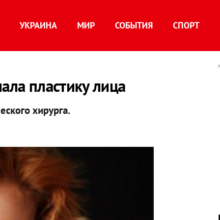
УКРАИНА
МИР
СОБЫТИЯ
СПОРТ
лала пластику лица
еского хирурга.