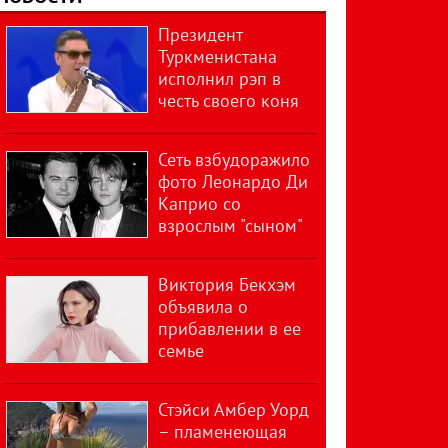
Президент
Туркменистана
исполнил рэп в
честь своего коня
Сеть взбудоражило
фото Леонардо Ди
Каприо со
взрослым "сыном"
Виктория Бекхэм
объявила о
прибавлении в ее
семье
Стэйси Амбер Уорд
– пламенеющая