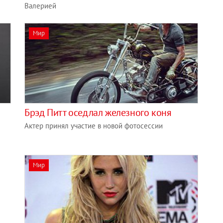
Валерией
Мир
Брэд Питт оседлал железного коня
Актер принял участие в новой фотосессии
Мир