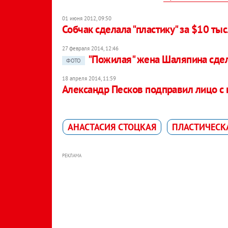
01 июня 2012, 09:50
Собчак сделала "пластику" за $10 тыс
27 февраля 2014, 12:46
"Пожилая" жена Шаляпина сдел
ФОТО
18 апреля 2014, 11:59
Александр Песков подправил лицо с
АНАСТАСИЯ СТОЦКАЯ
ПЛАСТИЧЕСК
РЕКЛАМА