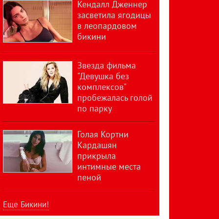
Кендалл Дженнер
засветила ягодицы
в леопардовом
бикини
Звезда фильма
"Девушка без
комплексов"
пробежалась голой
по парку
Голая Кортни
Кардашян
прикрыла
интимные места
пеной
Еще Бикини!