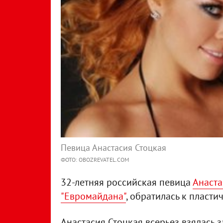
Певица Анастасия Стоцкая
ФОТО: OBOZREVATEL.COM
32-летняя российская певица
Анаста
"Евромайдана"
, обратилась к пласти
Анастасия Стоцкая всерьез взялась з