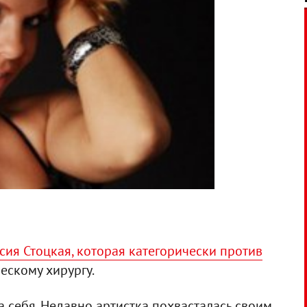
сия Стоцкая, которая категорически против
ческому хирургу.
а себя. Недавно артистка похвасталась своим