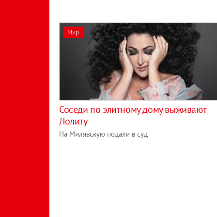
Мир
Соседи по элитному дому выживают
Лолиту
На Милявскую подали в суд