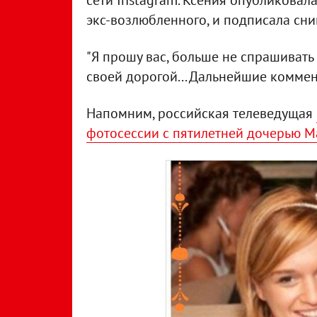
сети Instagram. Ксения опубликовал
экс-возлюбленного, и подписала сни
"Я прошу вас, больше не спрашивать
своей дорогой... Дальнейшие коммен
Напомним, российская телеведущая
фотосессии с пятилетней дочерью М