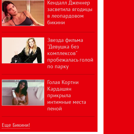
Кендалл Дженнер
засветила ягодицы
в леопардовом
бикини
Звезда фильма
"Девушка без
комплексов"
пробежалась голой
по парку
Голая Кортни
Кардашян
прикрыла
интимные места
пеной
Еще Бикини!