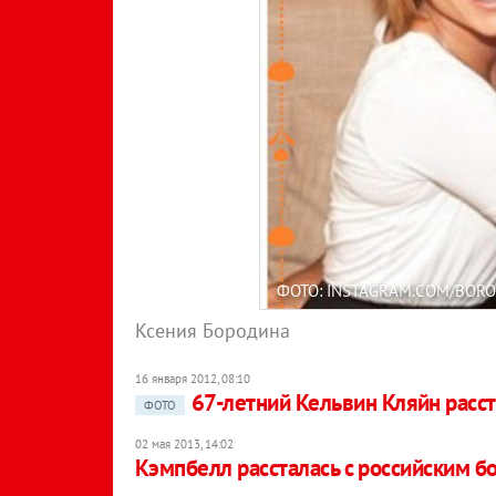
ФОТО: INSTAGRAM.COM/BORO
Ксения Бородина
16 января 2012, 08:10
67-летний Кельвин Кляйн расс
ФОТО
02 мая 2013, 14:02
Кэмпбелл рассталась с российским 