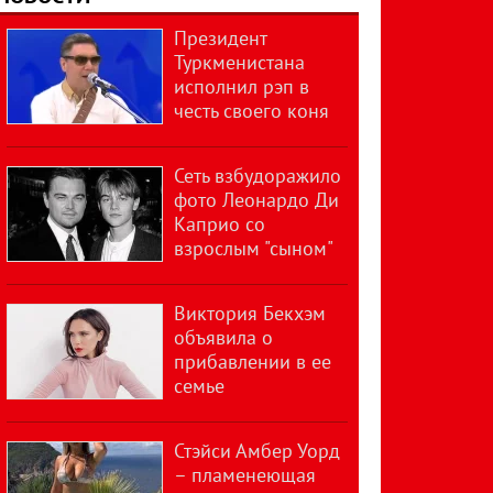
Президент
Туркменистана
исполнил рэп в
честь своего коня
Сеть взбудоражило
фото Леонардо Ди
Каприо со
взрослым "сыном"
Виктория Бекхэм
объявила о
прибавлении в ее
семье
Стэйси Амбер Уорд
– пламенеющая