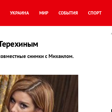
УКРАИНА
МИР
СОБЫТИЯ
СПОРТ
 Терехиным
совместные снимки с Михаилом.