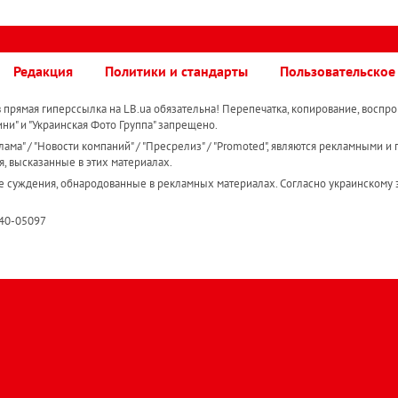
Редакция
Политики и стандарты
Пользовательское
прямая гиперссылка на LB.ua обязательна! Перепечатка, копирование, воспро
ини" и "Украинская Фото Группа" запрещено.
ама" / "Новости компаний" / "Пресрелиз" / "Promoted", являются рекламными и 
я, высказанные в этих материалах.
е суждения, обнародованные в рекламных материалах. Согласно украинскому з
R40-05097