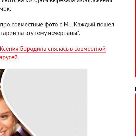
а фото, на котором вырезала изображения
мок:
 про совместные фото с М... Каждый пошел
тарии на эту тему исчерпаны".
Ксения Бородина снялась в совместной
арусей
.