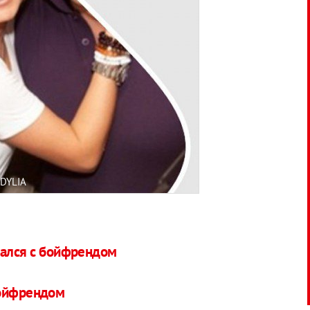
DYLIA
тался с бойфрендом
бойфрендом