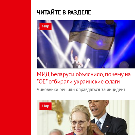
ЧИТАЙТЕ В РАЗДЕЛЕ
Мир
МИД Беларуси объяснило, почему на
"ОЕ" отбирали украинские флаги
Чиновники решили оправдаться за инцидент
Мир