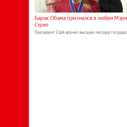
Барак Обама признался в любви Мэр
Стрип
Президент США вручил высшую награду государс