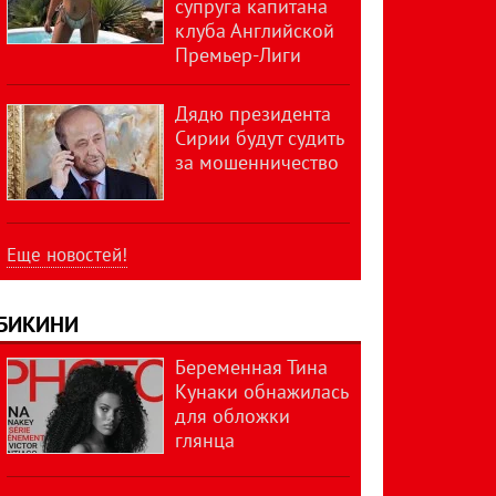
супруга капитана
клуба Английской
Премьер-Лиги
Дядю президента
Сирии будут судить
за мошенничество
Еще новостей!
БИКИНИ
Беременная Тина
Кунаки обнажилась
для обложки
глянца