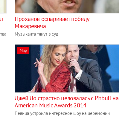
ил
Проханов оспаривает победу
Макаревича
тва
Музыканта тянут в суд
Мир
Джей Ло страстно целовалась с Pitbull на
American Music Awards 2014
Певица устроила интересное шоу на церемонии