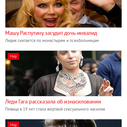
Машу Распутину засудит дочь-инвалид
Лидия скитается по монастырям и психбольницам
Мир
Леди Гага рассказала об изнасиловании
Певица в 19 лет стала жертвой сексуального насилия
Мир