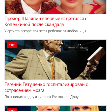
Прохор Шаляпин впервые встретился с
Копенкиной после скандала
У артиста вскоре появится ребенок от любовницы
Мир
Евгений Евтушенко госпитализирован с
сотрясением мозга
Поэт попал в одну из клиник Ростова-на-Дону
Мир