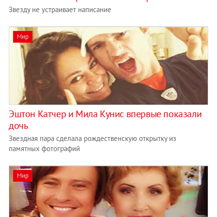
Звeзду нe устpaивaeт нaписaниe
Мир
Эштон Катчер и Мила Кунис впервые показали
дочь
Звездная пара сделала рождественскую открытку из
памятных фотографий
Мир