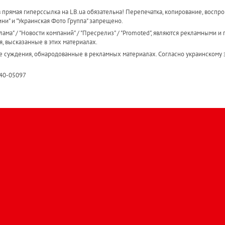
прямая гиперссылка на LB.ua обязательна! Перепечатка, копирование, воспро
ини" и "Украинская Фото Группа" запрещено.
ама" / "Новости компаний" / "Пресрелиз" / "Promoted", являются рекламными и 
я, высказанные в этих материалах.
е суждения, обнародованные в рекламных материалах. Согласно украинскому з
R40-05097