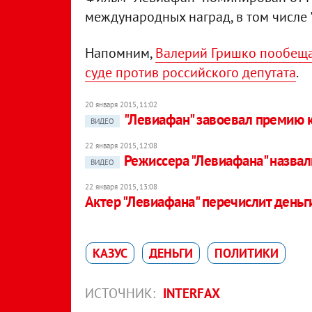
международных наград, в том числе 
Напомним,
Валерий Гришко пообещал
суде против российского депутата
.
20 января 2015, 11:02
"Левиафан" завоевал премию 
ВИДЕО
22 января 2015, 12:08
Режиссера "Левиафана" назвал
ВИДЕО
22 января 2015, 13:08
Актер "Левиафана" перечислит деньг
КАЗУС
ДЕНЬГИ
ПОЛИТИКИ
ИСТОЧНИК:
INTERFAX