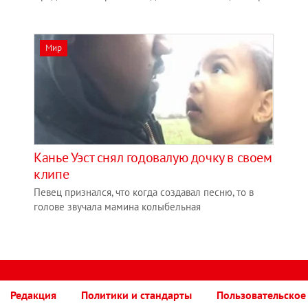
Мир
Канье Уэст снял годовалую дочку в своем
клипе
Певец признался, что когда создавал песню, то в
голове звучала мамина колыбельная
Редакция
Политики и стандарты
Пользовательское