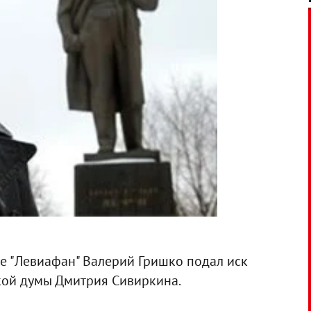
е "Левиафан" Валерий Гришко подал иск
кой думы Дмитрия Сивиркина.