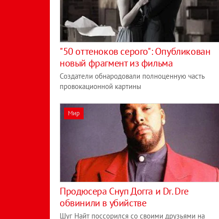
"50 оттеноков серого": Опубликован
новый фрагмент из фильма
Создатели обнародовали полноценную часть
провокационной картины
Мир
Продюсера Снуп Догга и Dr. Dre
обвинили в убийстве
Шуг Найт поссорился со своими друзьями на