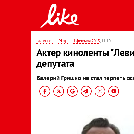
Главная
—
Мир
—
4 февраля 2015
, 11:10
Актер киноленты "Леви
депутата
Валерий Гришко не стал терпеть ос