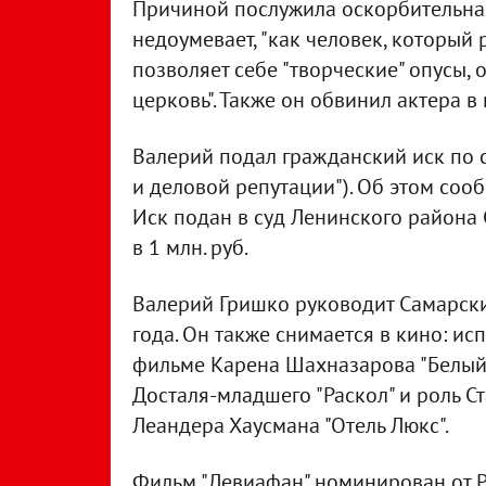
Причиной послужила оскорбительная
недоумевает, "как человек, который 
позволяет себе "творческие" опусы,
церковь". Также он обвинил актера в
Валерий подал гражданский иск по с
и деловой репутации"). Об этом соо
Иск подан в суд Ленинского района
в 1 млн. руб.
Валерий Гришко руководит Самарск
года. Он также снимается в кино: и
фильме Карена Шахназарова "Белый 
Досталя-младшего "Раскол" и роль 
Леандера Хаусмана "Отель Люкс".
Фильм "Левиафан" номинирован от Р