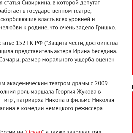
 статья Сивиркина, в которой депутат
работает в государственном театре,
 оскорбляющие власть всех уровней и
 нелюбви к родине, что очень задело Гришко.
татье 152 ГК РФ ("Защита чести, достоинства
бщила представитель актера Ирина Беседина.
 Самары, размер морального ущерба оценен
им академическим театром драмы с 2009
сполнил роль маршала Георгия Жукова в
тигр", патриарха Никона в фильме Николая
Сталина в комедии немецкого режиссера
оссии на "
Оскар
", а также завоевал ряд