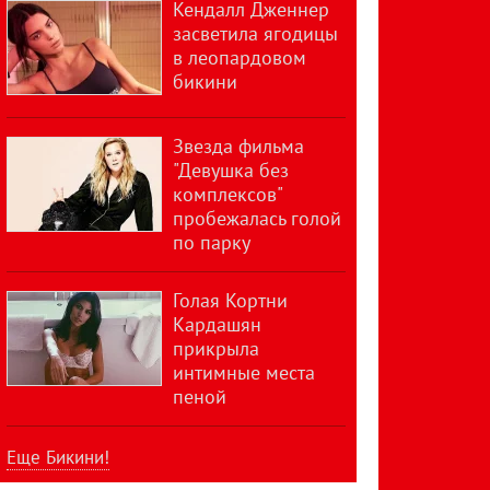
Кендалл Дженнер
засветила ягодицы
в леопардовом
бикини
Звезда фильма
"Девушка без
комплексов"
пробежалась голой
по парку
Голая Кортни
Кардашян
прикрыла
интимные места
пеной
Еще Бикини!