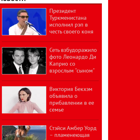
Президент
Туркменистана
исполнил рэп в
честь своего коня
Сеть взбудоражило
фото Леонардо Ди
Каприо со
взрослым "сыном"
Виктория Бекхэм
объявила о
прибавлении в ее
семье
Стэйси Амбер Уорд
– пламенеющая