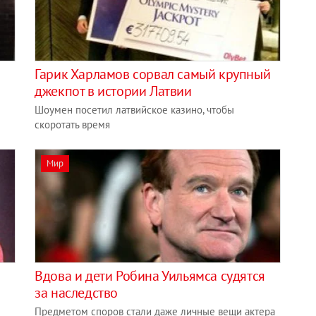
Гарик Харламов сорвал самый крупный
джекпот в истории Латвии
Шоумен посетил латвийское казино, чтобы
скоротать время
Мир
Вдова и дети Робина Уильямса судятся
за наследство
Предметом споров стали даже личные вещи актера