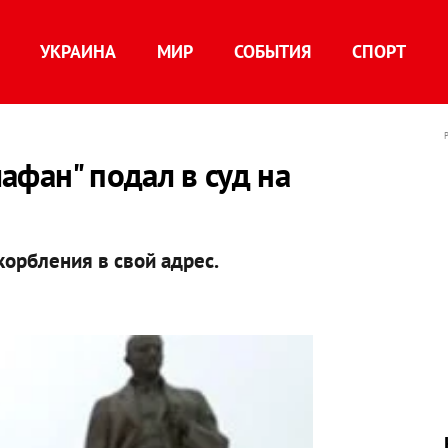
УКРАИНА
МИР
СОБЫТИЯ
СПОРТ
афан" подал в суд на
корбления в свой адрес.