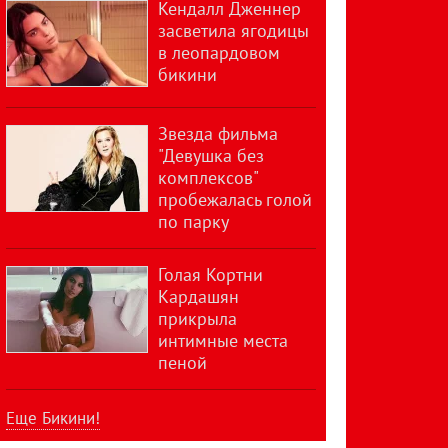
Кендалл Дженнер
засветила ягодицы
в леопардовом
бикини
Звезда фильма
"Девушка без
комплексов"
пробежалась голой
по парку
Голая Кортни
Кардашян
прикрыла
интимные места
пеной
Еще Бикини!