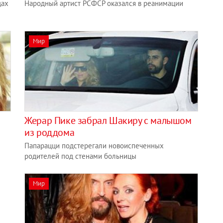
дах
Народный артист РСФСР оказался в реанимации
Мир
Жерар Пике забрал Шакиру с малышом
из роддома
Папарацци подстерегали новоиспеченных
родителей под стенами больницы
Мир