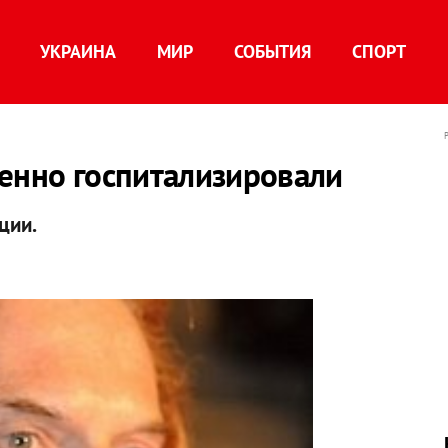
УКРАИНА
МИР
СОБЫТИЯ
СПОРТ
ренно госпитализировали
ции.