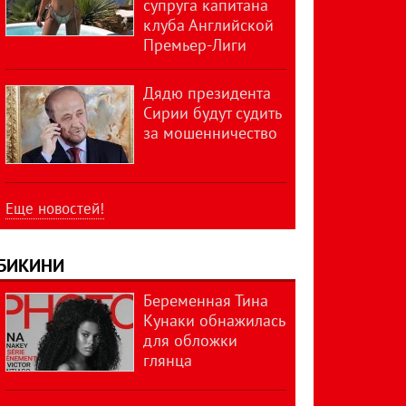
супруга капитана
клуба Английской
Премьер-Лиги
Дядю президента
Сирии будут судить
за мошенничество
Еще новостей!
БИКИНИ
Беременная Тина
Кунаки обнажилась
для обложки
глянца