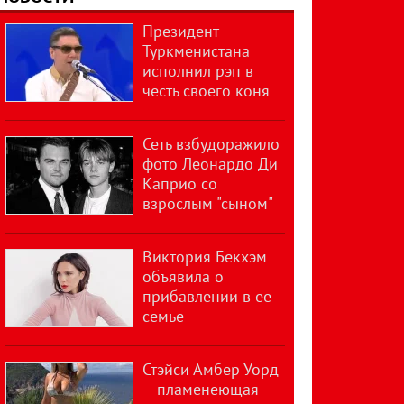
Президент
Туркменистана
исполнил рэп в
честь своего коня
Сеть взбудоражило
фото Леонардо Ди
Каприо со
взрослым "сыном"
Виктория Бекхэм
объявила о
прибавлении в ее
семье
Стэйси Амбер Уорд
– пламенеющая