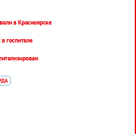
овали в Красноярске
 в госпитале
спитализирован
РДА