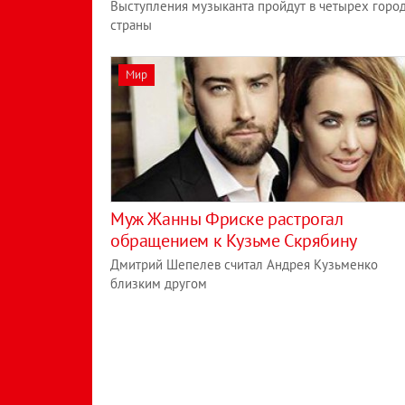
Выступления музыканта пройдут в четырех горо
страны
Мир
Муж Жанны Фриске растрогал
обращением к Кузьме Скрябину
Дмитрий Шепелев считал Андрея Кузьменко
близким другом