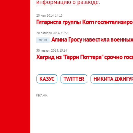
информацию о разводе
.
20 мая 2014, 14:13
Гитариста группы Korn госпитализир
20 октября 2014, 10:55
Алина Гросу навестила военных
ФОТО
30 января 2015, 15:14
Хагрид из "Гарри Поттера" срочно го
КАЗУС
TWITTER
НИКИТА ДЖИГУ
РЕКЛАМА