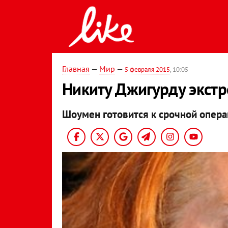
Главная
—
Мир
—
5 февраля 2015
, 10:05
Никиту Джигурду экст
Шоумен готовится к срочной опера