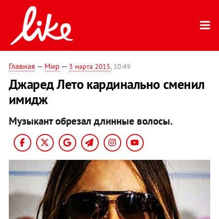
Главная
—
Мир
—
3 марта 2015
, 10:49
Джаред Лето кардинально сменил
имидж
Музыкант обрезал длинные волосы.