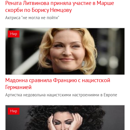
Рената Литвинова приняла участие в Марше
скорби по Борису Немцову
Актриса "не могла не пойти"
Мир
Мадонна сравнила Францию с нацистской
Германией
Артистка недовольна нацистскими настроениями в Европе
Мир