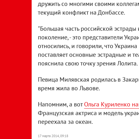
дружить со многими своими коллега
текущий конфликт на Донбассе.
"Большая часть российской эстрады и
поколение, - это представители Украи
относились, и говорили, что Украин
поставляет основные эстрадные и те
пояснила свою точку зрения Лолита.
Певица Милявская родилась в Закарп
время жила во Львове.
Напомним, а вот
Ольга Куриленко на
Французская актриса и модель укра
переехала за океан.
17 марта 2014, 09:18