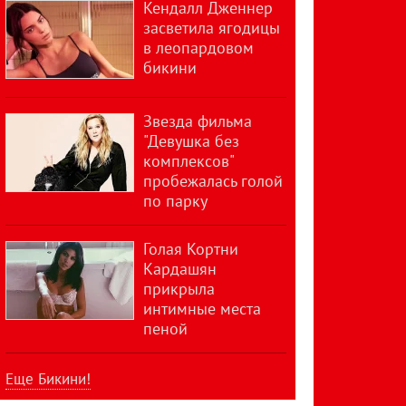
Кендалл Дженнер
засветила ягодицы
в леопардовом
бикини
Звезда фильма
"Девушка без
комплексов"
пробежалась голой
по парку
Голая Кортни
Кардашян
прикрыла
интимные места
пеной
Еще Бикини!