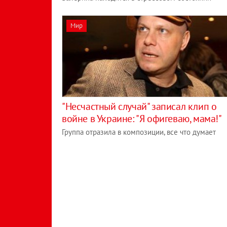
Мир
"Несчастный случай" записал клип о
войне в Украине: "Я офигеваю, мама!"
Группа отразила в композиции, все что думает