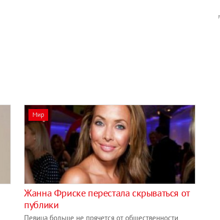
Мир
Жанна Фриске перестала скрываться от
публики
Певица больше не прячется от общественности