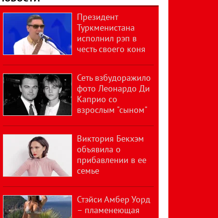
Президент
Туркменистана
исполнил рэп в
честь своего коня
Сеть взбудоражило
фото Леонардо Ди
Каприо со
взрослым "сыном"
Виктория Бекхэм
объявила о
прибавлении в ее
семье
Стэйси Амбер Уорд
– пламенеющая