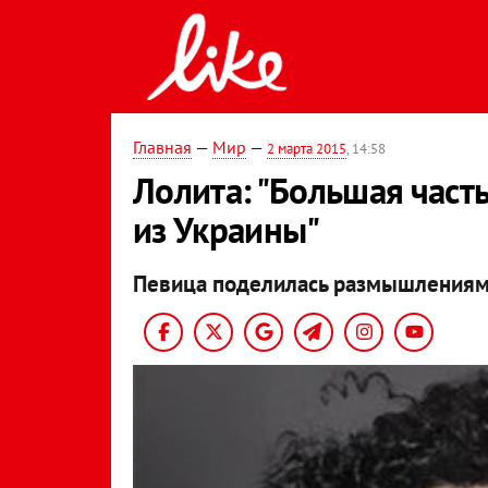
Главная
—
Мир
—
2 марта 2015
, 14:58
Лолита: "Большая част
из Украины"
Певица поделилась размышлениями 