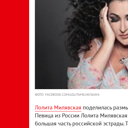
ФОТО: FACEBOOK.COM/LOLITAMILYAVSKAYA
Лолита Милявская
поделилась размы
Певица из России Лолита Милявская 
большая часть российской эстрады. 