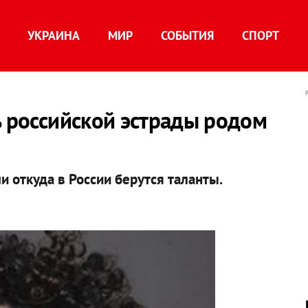
УКРАИНА
МИР
СОБЫТИЯ
СПОРТ
ь российской эстрады родом
откуда в России берутся таланты.