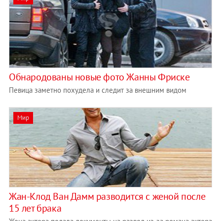
Обнародованы новые фото Жанны Фриске
Певица заметно похудела и следит за внешним видом
Мир
Жан-Клод Ван Дамм разводится с женой после
15 лет брака