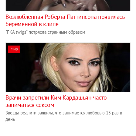
Возлюбленная Роберта Паттинсона появилась
беременной в клипе
"FKA twigs" потрясла странным образом
Мир
Врачи запретили Ким Кардашьян часто
заниматься сексом
Звезда реалити заявила, что занимается любовью 15 раз в
день