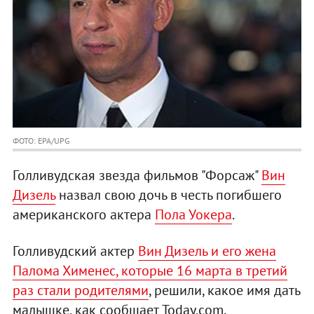
ФОТО: EPA/UPG
Голливудская звезда фильмов "Форсаж"
Вин
Дизель
назвал свою дочь в честь погибшего
американского актера
Пола Уокера
.
Голливудский актер
Вин Дизель и его жена
Палома Хименес, которые 16 марта в третий
раз стали родителями
, решили, какое имя дать
малышке, как сообщает Today.com.