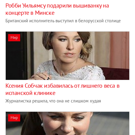
Робби Уильямсу подарили вышиванку на
концерте в Минске
Британский исполнитель выступил в белорусской столице
Мир
Ксения Собчак избавилась от лишнего веса в
испанской клинике
Журналистка решила, что она не слишком худая
Мир