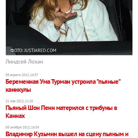
ФОТО: JUSTJARED.COM
Линдсей Лохан
09 апреля 2012, 16:37
Беременная Ума Турман устроила "пьяные"
каникулы
21 мая 2012, 11:28
Пьяный Шон Пенн матерился с трибуны в
Каннах
08 октября 2012, 16:58
Владимир Кузьмин вышел на сцену пьяным и