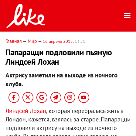
Главная
—
Мир
—
16 апреля 2015
, 13:51
Папарацци подловили пьяную
Линдсей Лохан
Актрису заметили на выходе из ночного
клуба.
Линдсей Лохан
, которая перебралась жить в
Лондон, кажется, взялась за старое. Папарацци
подловили актрису на выходе из ночного