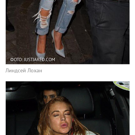
ФОТО: JUSTJARED.COM
Линдсей Лохан