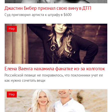
Джастин Бибер признал свою вину в ДТП
Суд приговорил артиста к штрафу в $600
Мир
Елена Ваенга нахамила фанатке из-за колготок
Российской певице не понравилось, что поклонники учат ее
как нужно сочетать вещи
Мир