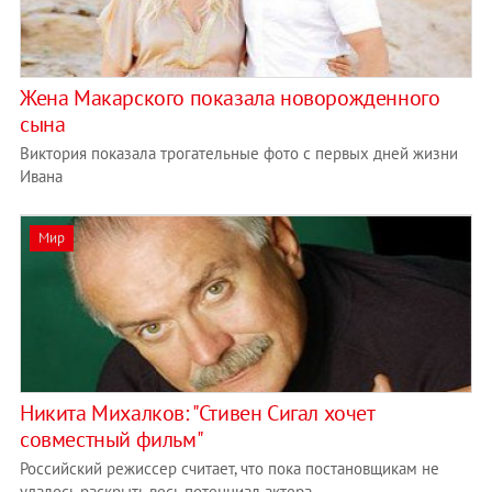
Жена Макарского показала новорожденного
сына
Виктория показала трогательные фото с первых дней жизни
Ивана
Мир
Никита Михалков: "Стивен Сигал хочет
совместный фильм"
Российский режиссер считает, что пока постановщикам не
удалось раскрыть весь потенциал актера