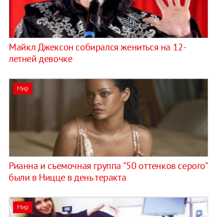
Майкл Джексон собирался жениться на 12-
летней девочке
Мир
Рианна и съемочная группа "50 оттенков серого"
были в Ницце в день теракта
Мир