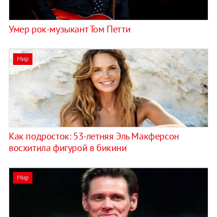
Умер рок-музыкант Том Петти
Мир
Как подросток: 53-летняя Эль Макферсон
восхитила фигурой в бикини
Мир