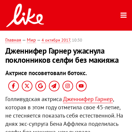
Главная
—
Мир
—
4 октября 2017
, 10:30
Дженнифер Гарнер ужаснула
поклонников селфи без макияжа
Актрисе посоветовали ботокс.
Голливудская актриса
Дженнифер Гарнер
,
которая в этом году отметила свое 45-летие,
не стесняется показать себя естественной. На
днях экс-супруга Бена Аффлека поделилась
селфи без макияжа, чем вызвала