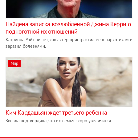
Найдена записка возлюбленной Джима Керри о
подноготной их отношений
Катриона Уайт пишет, как актер пристрастил ее к наркотикам и
заразил болезнями.
Мир
Ким Кардашьян ждет третьего ребенка
Звезда подтвердила, что их семья скоро увеличится.