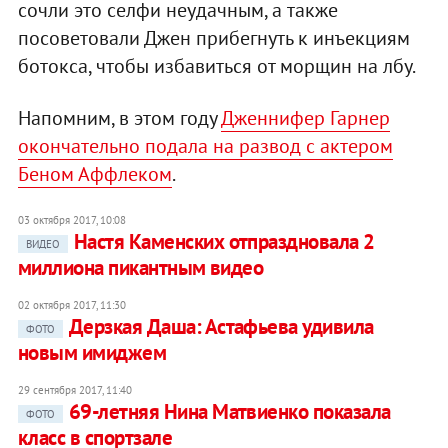
сочли это селфи неудачным, а также
посоветовали Джен прибегнуть к инъекциям
ботокса, чтобы избавиться от морщин на лбу.
Напомним, в этом году
Дженнифер Гарнер
окончательно подала на развод с актером
Беном Аффлеком
.
03 октября 2017, 10:08
Настя Каменских отпраздновала 2
ВИДЕО
миллиона пикантным видео
02 октября 2017, 11:30
Дерзкая Даша: Астафьева удивила
ФОТО
новым имиджем
29 сентября 2017, 11:40
69-летняя Нина Матвиенко показала
ФОТО
класс в спортзале