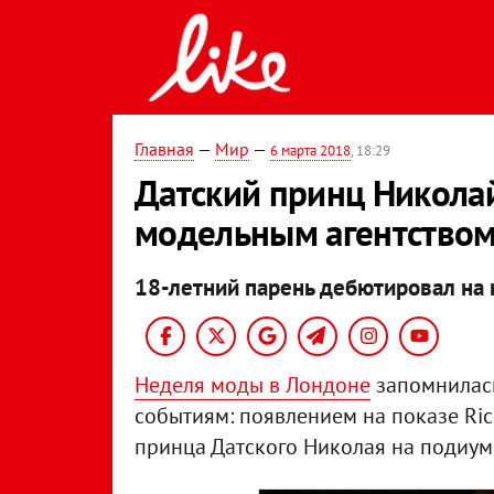
Главная
—
Мир
—
6 марта 2018
, 18:29
Датский принц Николай
модельным агентство
18-летний парень дебютировал на 
Неделя моды в Лондоне
запомнилась
событиям: появлением на показе Ric
принца Датского Николая на подиуме