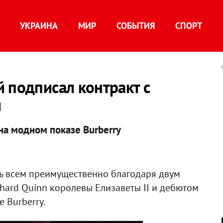
УКРАИНА
МИР
СОБЫТИЯ
СПОРТ
 подписал контракт с
м
на модном показе Burberry
 всем преимущественно благодаря двум
hard Quinn королевы Елизаветы II и дебютом
 Burberry.