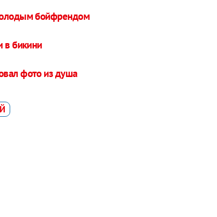
 молодым бойфрендом
и в бикини
овал фото из душа
АЙ