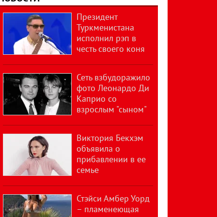
Президент
Туркменистана
исполнил рэп в
честь своего коня
Сеть взбудоражило
фото Леонардо Ди
Каприо со
взрослым "сыном"
Виктория Бекхэм
объявила о
прибавлении в ее
семье
Стэйси Амбер Уорд
– пламенеющая