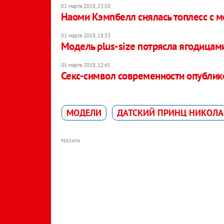
01 марта 2018, 23:50
Наоми Кэмпбелл снялась топлесс с
01 марта 2018, 18:33
Модель plus-size потрясла ягодицам
01 марта 2018, 12:41
Секс-символ современности опублик
МОДЕЛИ
ДАТСКИЙ ПРИНЦ НИКОЛ
РЕКЛАМА