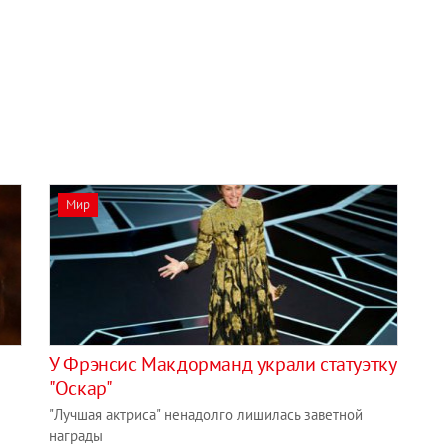
Мир
У Фрэнсис Макдорманд украли статуэтку
"Оскар"
"Лучшая актриса" ненадолго лишилась заветной
награды