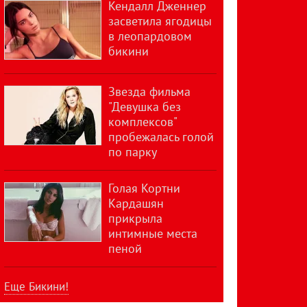
Кендалл Дженнер
засветила ягодицы
в леопардовом
бикини
Звезда фильма
"Девушка без
комплексов"
пробежалась голой
по парку
Голая Кортни
Кардашян
прикрыла
интимные места
пеной
Еще Бикини!