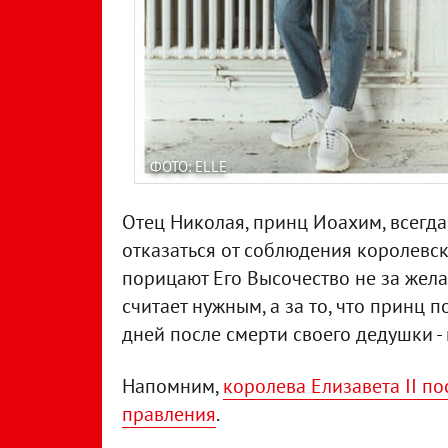
ФОТО: ELLE
Отец Николая, принц Иоахим, всегд
отказаться от соблюдения королевск
порицают Его Высочество не за жела
считает нужным, а за то, что принц 
дней после смерти своего дедушки -
Напомним,
королева Елизавета II по
правления
.