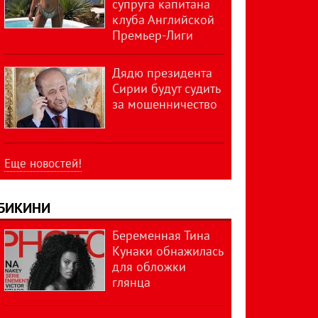
супруга капитана
клуба Английской
Премьер-Лиги
Дядю президента
Сирии будут судить
за мошенничество
Еще новостей!
БИКИНИ
Беременная Тина
Кунаки обнажилась
для обложки
глянца