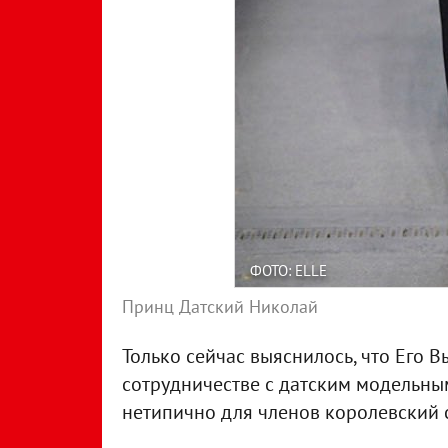
ФОТО: ELLE
Принц Датский Николай
Только сейчас выяснилось, что Его 
сотрудничестве с датским модельным
нетипично для членов королевский 