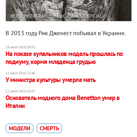
ФОТО: INSTAGRAM.COM/RICKGENESTOFFICIAL
В 2013 году Рик Дженест побывал в Украине.
18 июля 2018, 00:53
На показе купальников модель прошлась по
подиуму, кормя младенца грудью
12 июля 2018, 21:46
У министра культуры умерла мать
12 июля 2018, 01:07
Основатель модного дома Benetton умер в
Италии
МОДЕЛИ
СМЕРТЬ