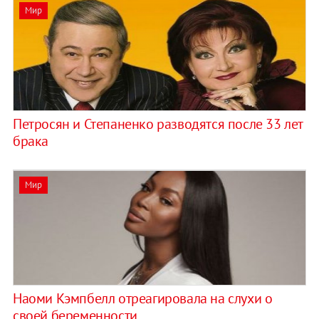
Мир
Петросян и Степаненко разводятся после 33 лет
брака
Мир
Наоми Кэмпбелл отреагировала на слухи о
своей беременности