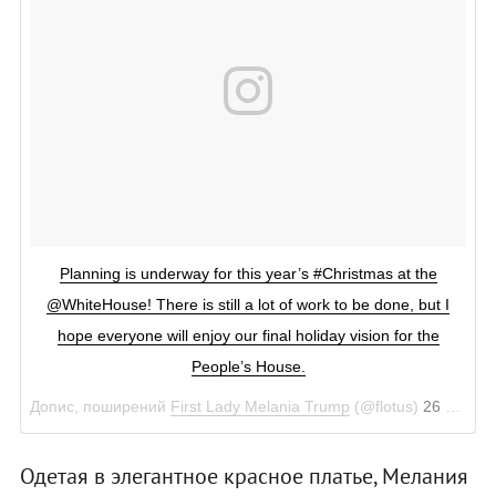
Planning is underway for this year’s #Christmas at the
@WhiteHouse! There is still a lot of work to be done, but I
hope everyone will enjoy our final holiday vision for the
People’s House.
Допис, поширений
First Lady Melania Trump
(@flotus)
26 Лип 2018 р. о 10:32 PDT
Одетая в элегантное красное платье, Мелания