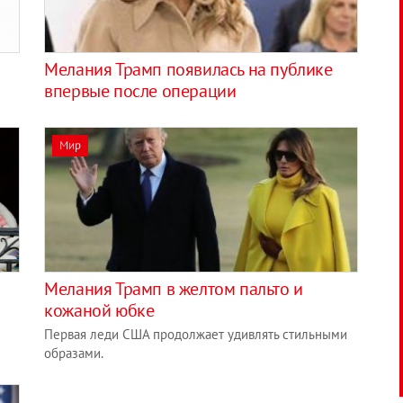
Мелания Трамп появилась на публике
впервые после операции
Мир
Мелания Трамп в желтом пальто и
кожаной юбке
Первая леди США продолжает удивлять стильными
образами.