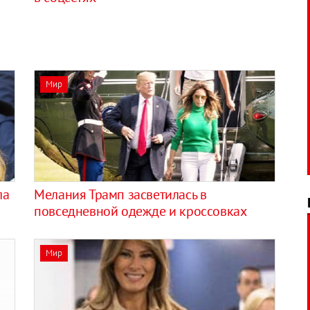
Мир
ла
Мелания Трамп засветилась в
повседневной одежде и кроссовках
Мир