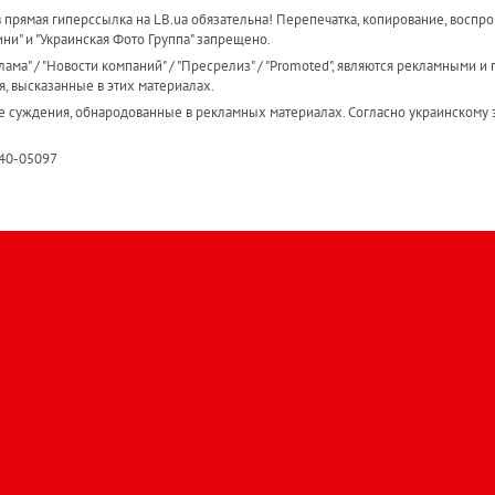
прямая гиперссылка на LB.ua обязательна! Перепечатка, копирование, воспро
ини" и "Украинская Фото Группа" запрещено.
ама" / "Новости компаний" / "Пресрелиз" / "Promoted", являются рекламными и 
я, высказанные в этих материалах.
е суждения, обнародованные в рекламных материалах. Согласно украинскому з
R40-05097