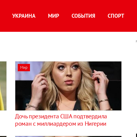
УКРАИНА
МИР
СОБЫТИЯ
СПОРТ
Мир
Дочь президента США подтвердила
роман с миллиардером из Нигерии