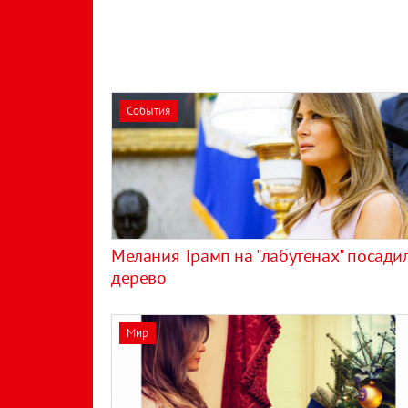
События
Мелания Трамп на "лабутенах" посади
дерево
Мир