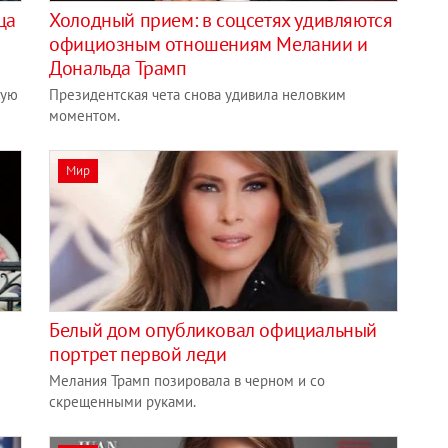
ца
Холодный прием: в соцсетях удивляются
официозным отношениям Мелании и
Дональда Трамп
ную
Президентская чета снова удивила неловким
моментом.
Мир
Белый дом опубликовал официальный
портрет первой леди
Мелания Трамп позировала в черном и со
скрещенными руками.