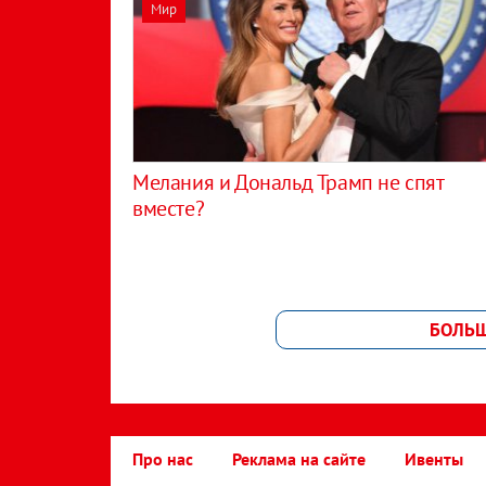
Мир
Мелания и Дональд Трамп не спят
вместе?
БОЛЬ
Про нас
Реклама на сайте
Ивенты