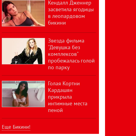
Кендалл Дженнер
засветила ягодицы
в леопардовом
бикини
Звезда фильма
"Девушка без
комплексов"
пробежалась голой
по парку
Голая Кортни
Кардашян
прикрыла
интимные места
пеной
Еще Бикини!