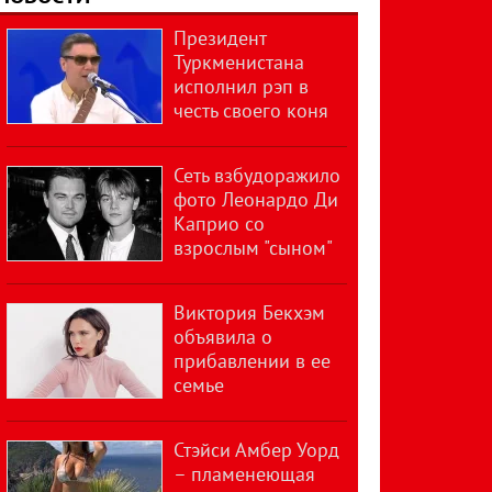
Президент
Туркменистана
исполнил рэп в
честь своего коня
Сеть взбудоражило
фото Леонардо Ди
Каприо со
взрослым "сыном"
Виктория Бекхэм
объявила о
прибавлении в ее
семье
Стэйси Амбер Уорд
– пламенеющая