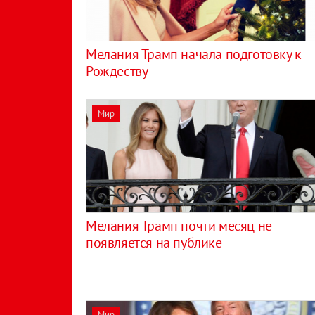
Мелания Трамп начала подготовку к
Рождеству
Мир
Мелания Трамп почти месяц не
появляется на публике
Мир