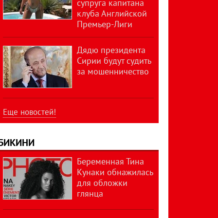
супруга капитана
клуба Английской
Премьер-Лиги
Дядю президента
Сирии будут судить
за мошенничество
Еще новостей!
БИКИНИ
Беременная Тина
Кунаки обнажилась
для обложки
глянца