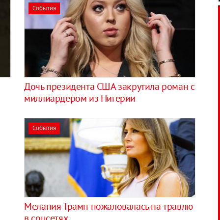
События
Дочь президента США закрутила роман с
миллиардером из Нигерии
События
Мелания Трамп пожаловалась на травлю
в соцсетях