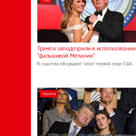
Трампа заподозрили в использовании
"фальшивой Мелании"
В соцсетях обсуждают "клон" первой леди США.
Украина