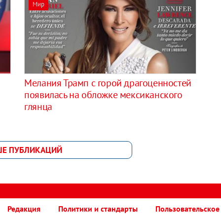
Мир
Мелания Трамп с горой драгоценностей
появилась на обложке мексиканского
глянца
ШЕ ПУБЛИКАЦИЙ
Редакция
Политики и стандарты
Пользовательское