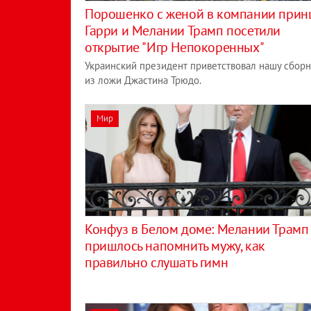
Порошенко с женой в компании прин
Гарри и Мелании Трамп посетили
открытие "Игр Непокоренных"
Украинский президент приветствовал нашу сбор
из ложи Джастина Трюдо.
Мир
Конфуз в Белом доме: Мелании Трамп
пришлось напомнить мужу, как
правильно слушать гимн