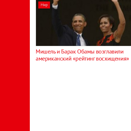
Мир
Мишель и Барак Обамы возглавили
американский «рейтинг восхищения»